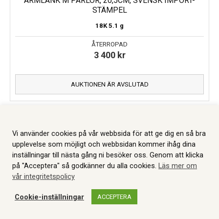
ARMLÄNK M PÄRLOR, 20,5CM, SVENSK IMPORT-
STÄMPEL
18K
5.1 g
ÅTERROPAD
3 400
kr
AUKTIONEN ÄR AVSLUTAD
Vi använder cookies på vår webbsida för att ge dig en så bra
upplevelse som möjligt och webbsidan kommer ihåg dina
inställningar till nästa gång ni besöker oss. Genom att klicka
på "Acceptera" så godkänner du alla cookies.
Läs mer om
vår integritetspolicy
Cookie-inställningar
ACCEPTERA
WEBBSHOP
AUKTIONER
MITT KONTO