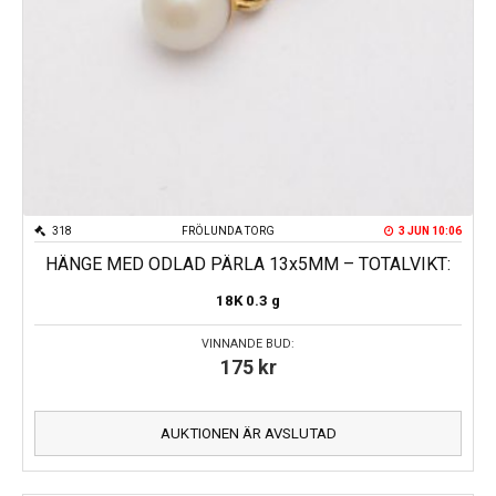
318
FRÖLUNDA TORG
3 JUN 10:06
HÄNGE MED ODLAD PÄRLA 13x5MM – TOTALVIKT:
18K
0.3 g
VINNANDE BUD:
175
kr
AUKTIONEN ÄR AVSLUTAD