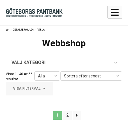
Hoppa
Hoppa
till
till
navigering
innehåll
DETALJER (GULD)
PÄRLA
GULDPRISER
Webbshop
LÅNA
SÄLJA
VÄLJ KATEGORI
WEBBSHOP
Visar 1–40 av 56
Alla
Sortera efter senast
Sortera
resultat
efter
AUKTIONER
VISA FILTERVAL
senaste
OM
Frölunda Torg
1
2
KONTAKT
Järntorget