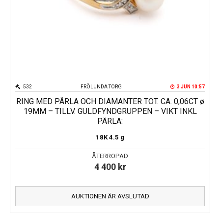
532
FRÖLUNDA TORG
3 JUN 10:57
RING MED PÄRLA OCH DIAMANTER TOT. CA: 0,06CT ø
19MM – TILLV. GULDFYNDGRUPPEN – VIKT INKL
PÄRLA:
18K
4.5 g
ÅTERROPAD
4 400
kr
AUKTIONEN ÄR AVSLUTAD