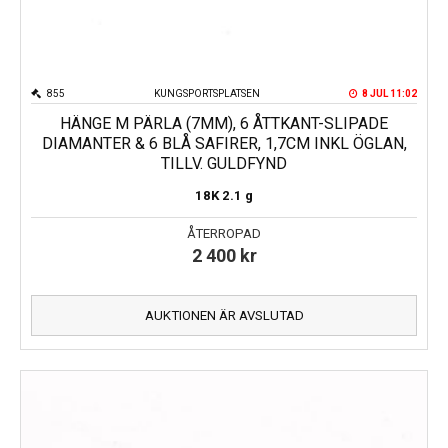
855
KUNGSPORTSPLATSEN
8 JUL 11:02
HÄNGE M PÄRLA (7MM), 6 ÅTTKANT-SLIPADE
DIAMANTER & 6 BLÅ SAFIRER, 1,7CM INKL ÖGLAN,
TILLV. GULDFYND
18K
2.1 g
ÅTERROPAD
2 400
kr
AUKTIONEN ÄR AVSLUTAD