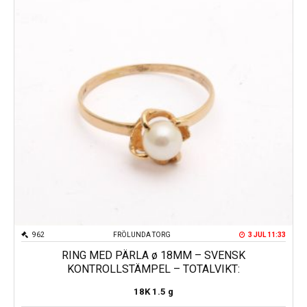
962
FRÖLUNDA TORG
3 JUL 11:33
RING MED PÄRLA ø 18MM – SVENSK
KONTROLLSTÄMPEL – TOTALVIKT:
18K
1.5 g