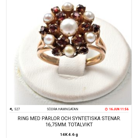
527
SÖDRA HAMNGATAN
16 JUN 11:56
RING MED PÄRLOR OCH SYNTETISKA STENAR.
16,75MM. TOTALVIKT
14K
4.6 g