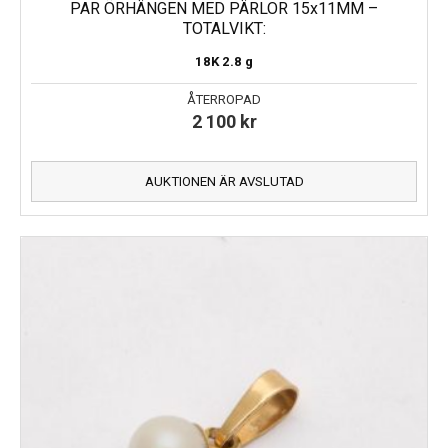
PAR ÖRHÄNGEN MED PÄRLOR 15x11MM –
TOTALVIKT:
18K
2.8 g
ÅTERROPAD
2 100
kr
AUKTIONEN ÄR AVSLUTAD