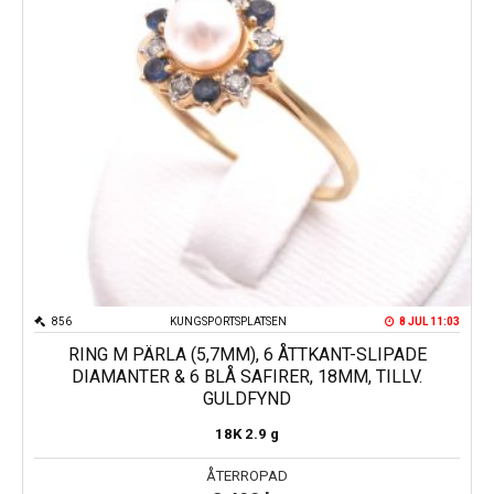
856
KUNGSPORTSPLATSEN
8 JUL 11:03
RING M PÄRLA (5,7MM), 6 ÅTTKANT-SLIPADE
DIAMANTER & 6 BLÅ SAFIRER, 18MM, TILLV.
GULDFYND
18K
2.9 g
ÅTERROPAD