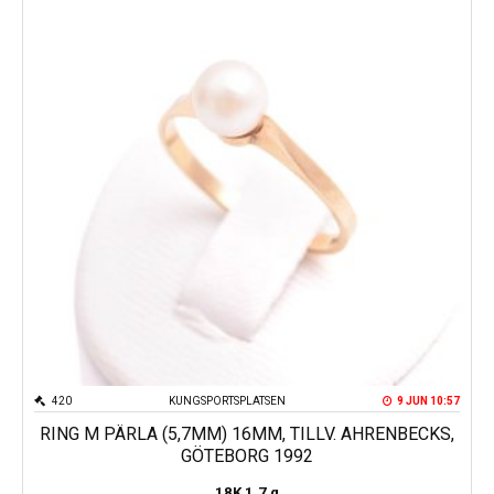
420
KUNGSPORTSPLATSEN
9 JUN 10:57
RING M PÄRLA (5,7MM) 16MM, TILLV. AHRENBECKS,
GÖTEBORG 1992
18K
1.7 g