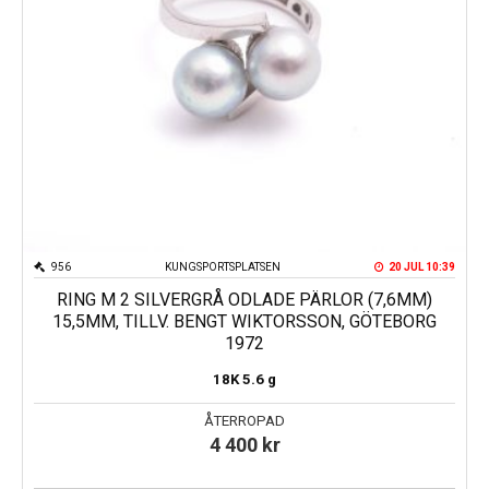
956
KUNGSPORTSPLATSEN
20 JUL 10:39
RING M 2 SILVERGRÅ ODLADE PÄRLOR (7,6MM)
15,5MM, TILLV. BENGT WIKTORSSON, GÖTEBORG
1972
18K
5.6 g
ÅTERROPAD
4 400
kr