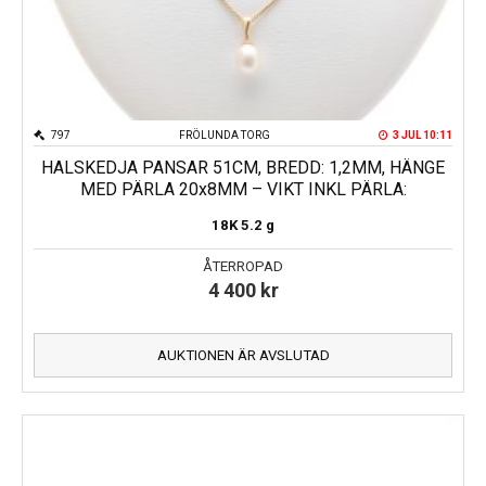
797
FRÖLUNDA TORG
3 JUL 10:11
HALSKEDJA PANSAR 51CM, BREDD: 1,2MM, HÄNGE
MED PÄRLA 20x8MM – VIKT INKL PÄRLA:
18K
5.2 g
ÅTERROPAD
4 400
kr
AUKTIONEN ÄR AVSLUTAD