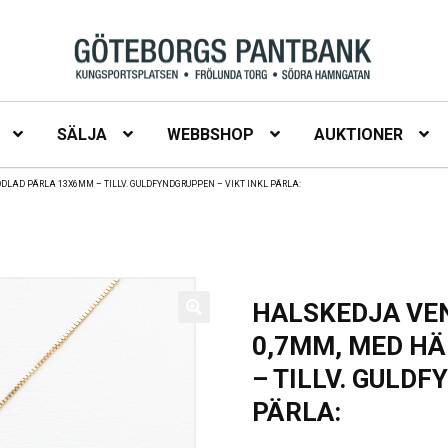
SÄLJA
WEBBSHOP
AUKTIONER
DLAD PÄRLA 13X6MM – TILLV. GULDFYNDGRUPPEN – VIKT INKL PÄRLA:
HALSKEDJA VEN
0,7MM, MED H
– TILLV. GULDF
PÄRLA: