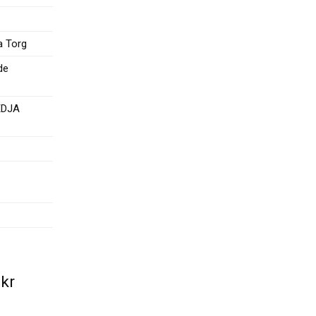
a Torg
de
EDJA
0
kr