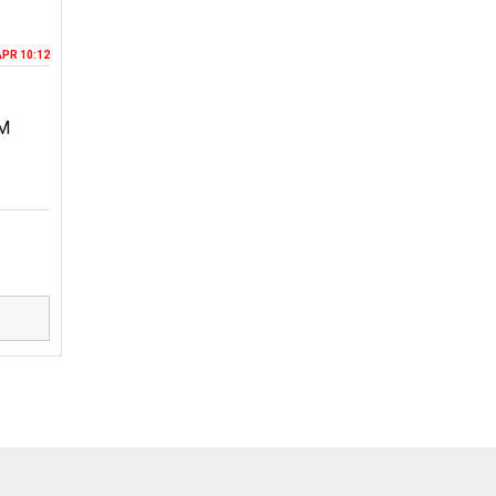
APR 10:12
MM
D