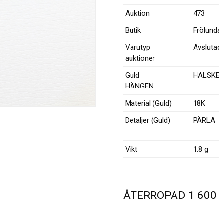
Auktion
473
Butik
Frölund
Varutyp
Avsluta
auktioner
Guld
HALSK
HÄNGEN
Material (Guld)
18K
Detaljer (Guld)
PÄRLA
Vikt
1.8 g
ÅTERROPAD
1 60