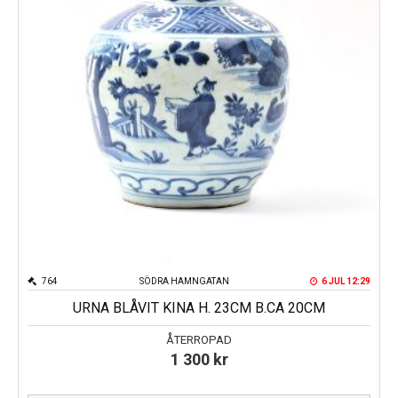
764
SÖDRA HAMNGATAN
6 JUL 12:29
URNA BLÅVIT KINA H. 23CM B.CA 20CM
ÅTERROPAD
1 300
kr