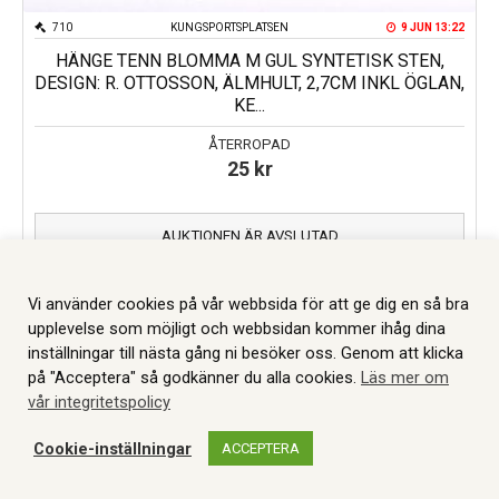
710
KUNGSPORTSPLATSEN
9 JUN 13:22
HÄNGE TENN BLOMMA M GUL SYNTETISK STEN,
DESIGN: R. OTTOSSON, ÄLMHULT, 2,7CM INKL ÖGLAN,
KE...
ÅTERROPAD
25
kr
AUKTIONEN ÄR AVSLUTAD
Vi använder cookies på vår webbsida för att ge dig en så bra
upplevelse som möjligt och webbsidan kommer ihåg dina
inställningar till nästa gång ni besöker oss. Genom att klicka
på "Acceptera" så godkänner du alla cookies.
Läs mer om
vår integritetspolicy
Cookie-inställningar
ACCEPTERA
WEBBSHOP
AUKTIONER
MITT KONTO