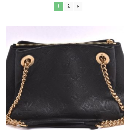
Järntorget
1
2
Kungsportsplatsen
Södra Hamngatan