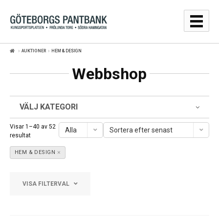
Hoppa
Hoppa
till
till
navigering
innehåll
AUKTIONER
HEM & DESIGN
GULDPRISER
Webbshop
LÅNA
SÄLJA
VÄLJ KATEGORI
WEBBSHOP
Visar 1–40 av 52
Alla
Sortera efter senast
Sortera
resultat
efter
AUKTIONER
×
senaste
HEM & DESIGN
OM
VISA FILTERVAL
KONTAKT
Frölunda Torg