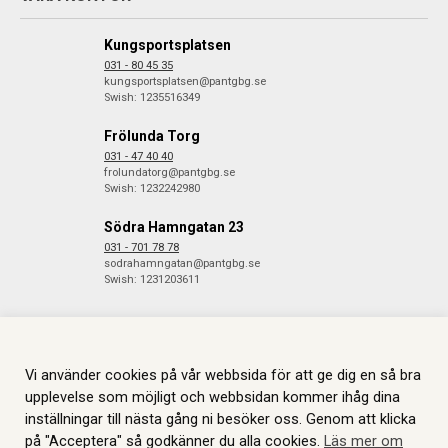
Kungsportsplatsen
031 - 80 45 35
kungsportsplatsen@pantgbg.se
Swish: 1235516349
Frölunda Torg
031 - 47 40 40
frolundatorg@pantgbg.se
Swish: 1232242980
Södra Hamngatan 23
031 - 701 78 78
sodrahamngatan@pantgbg.se
Swish: 1231203611
Vi använder cookies på vår webbsida för att ge dig en så bra
© 2026 Göteborgs Pantbank. Alla rättigheter reserverade.
Information
om Cookies.
Skapas i samarbete med
JGL
.
upplevelse som möjligt och webbsidan kommer ihåg dina
inställningar till nästa gång ni besöker oss. Genom att klicka
på "Acceptera" så godkänner du alla cookies.
Läs mer om