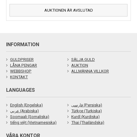
AUKTIONEN ÄR AVSLUTAD
INFORMATION
GULDPRISER
SÄLJA GULD
LÅNA PENGAR
AUKTION
WEBBSHOP
ALLMÄNNA VILLKOR
KONTAKT
LANGUAGES
English (Engelska)
فارسی (Persiska)
عربي (Arabiska)
Türkçe (Turkiska)
Soomaali (Somaliska)
Kurdî (Kurdiska)
tiếng việt (Vietnamesiska)
Thai (Thailändska)
VÅRA KONTOR