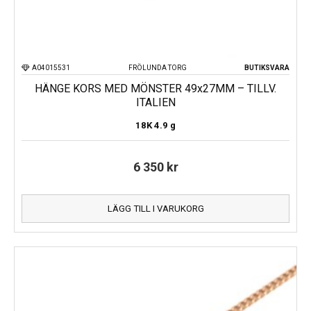
A04015531
FRÖLUNDA TORG
BUTIKSVARA
HÄNGE KORS MED MÖNSTER 49x27MM – TILLV.
ITALIEN
18K
4.9 g
6 350
kr
LÄGG TILL I VARUKORG