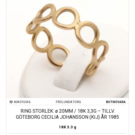
A04015346
FRÖLUNDA TORG
BUTIKSVARA
RING STORLEK: ø 20MM / 18K 3,3G – TILLV.
GÖTEBORG CECILIA JOHANSSON (KIJ) ÅR 1985
18K
3.3 g