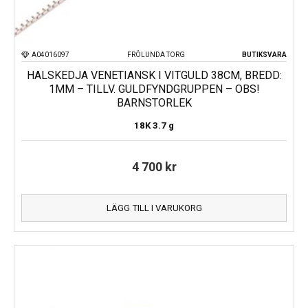
A04016097
FRÖLUNDA TORG
BUTIKSVARA
HALSKEDJA VENETIANSK I VITGULD 38CM, BREDD:
1MM – TILLV. GULDFYNDGRUPPEN – OBS!
BARNSTORLEK
18K
3.7 g
4 700
kr
LÄGG TILL I VARUKORG