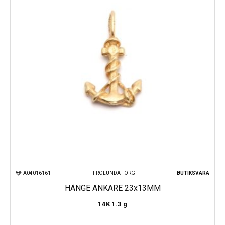
A04016161
FRÖLUNDA TORG
BUTIKSVARA
HÄNGE ANKARE 23x13MM
14K
1.3 g