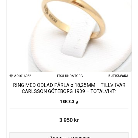
A04016062
FRÖLUNDA TORG
BUTIKSVARA
RING MED ODLAD PÄRLA ø 18,25MM – TILLV. IVAR
CARLSSON GÖTEBORG 1939 – TOTALVIKT:
18K
3.3 g
3 950
kr