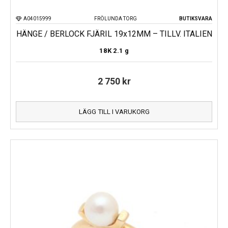
A04015999
FRÖLUNDA TORG
BUTIKSVARA
HÄNGE / BERLOCK FJÄRIL 19x12MM – TILLV. ITALIEN
18K
2.1 g
2 750
kr
LÄGG TILL I VARUKORG