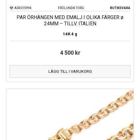
A04015994
FRÖLUNDA TORG
BUTIKSVARA
PAR ÖRHÄNGEN MED EMALJ I OLIKA FÄRGER ø
24MM – TILLV. ITALIEN
14K
4 g
4 500
kr
LÄGG TILL I VARUKORG