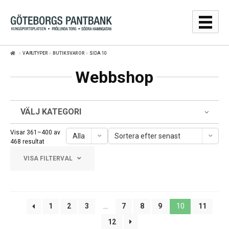
Hoppa
Hoppa
till
till
navigering
innehåll
VARUTYPER
BUTIKSVAROR
SIDA 10
GULDPRISER
Webbshop
LÅNA
SÄLJA
VÄLJ KATEGORI
WEBBSHOP
Visar 361–400 av
Alla
Sortera efter senast
Sortera
468 resultat
efter
WEBBSHOP
VISA FILTERVAL
senaste
WEBBSHOPSVILLKOR
Frölunda Torg
AUKTIONER
1
2
3
…
7
8
9
10
11
Järntorget
12