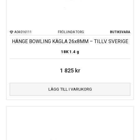
A04016111
FRÖLUNDA TORG
BUTIKSVARA
HÄNGE BOWLING KÄGLA 26x8MM – TILLV. SVERIGE
18K
1.4 g
1 825
kr
LÄGG TILL I VARUKORG