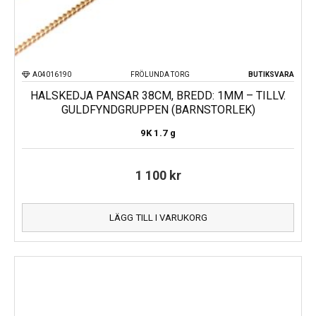
A04016190
FRÖLUNDA TORG
BUTIKSVARA
HALSKEDJA PANSAR 38CM, BREDD: 1MM – TILLV.
GULDFYNDGRUPPEN (BARNSTORLEK)
9K
1.7 g
1 100
kr
LÄGG TILL I VARUKORG