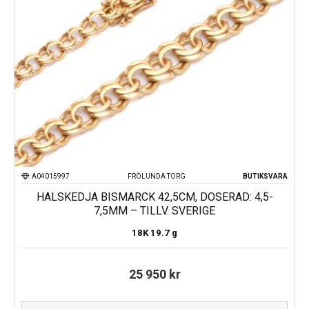
A04015997
FRÖLUNDA TORG
BUTIKSVARA
HALSKEDJA BISMARCK 42,5CM, DOSERAD: 4,5-
7,5MM – TILLV. SVERIGE
18K
19.7 g
25 950
kr