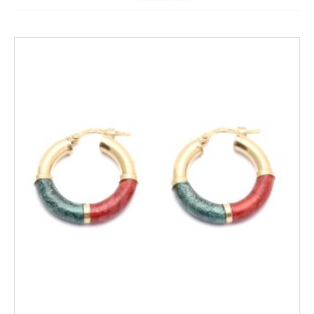
OM
Kungsportsplatsen
Södra Hamngatan
KONTAKT