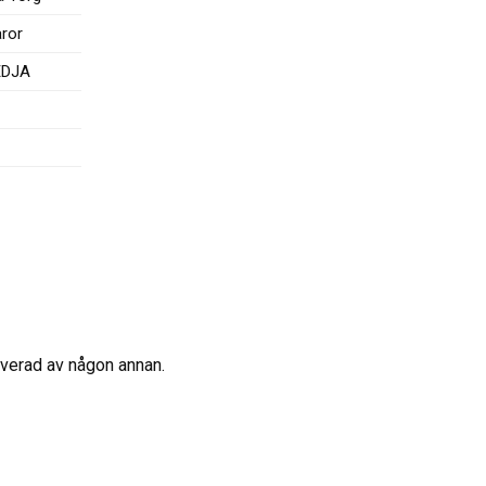
aror
EDJA
erverad av någon annan.