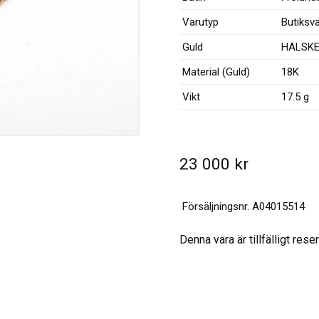
Varutyp
Butiksv
Guld
HALSK
Material (Guld)
18K
Vikt
17.5 g
23 000
kr
Försäljningsnr.
A04015514
Denna vara är tillfälligt res