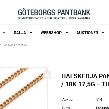
SÄLJA
WEBBSHOP
AUKTIONER
 TILLV. JO’ANS – NYSKICK!
HALSKEDJA PAN
/ 18K 17,5G – T
Auktion
514
Butik
Frölund