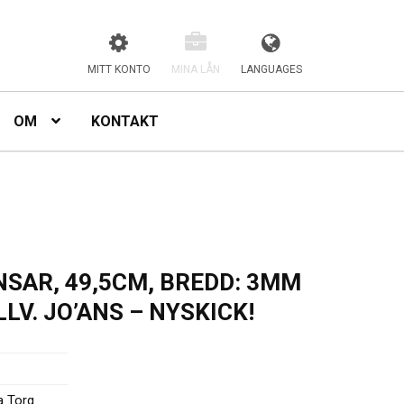
MITT KONTO
MINA LÅN
LANGUAGES
OM
KONTAKT
SAR, 49,5CM, BREDD: 3MM
ILLV. JO’ANS – NYSKICK!
a Torg