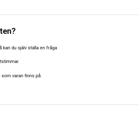
kten?
 kan du själv ställa en fråga
etstimmar.
or som varan finns på.