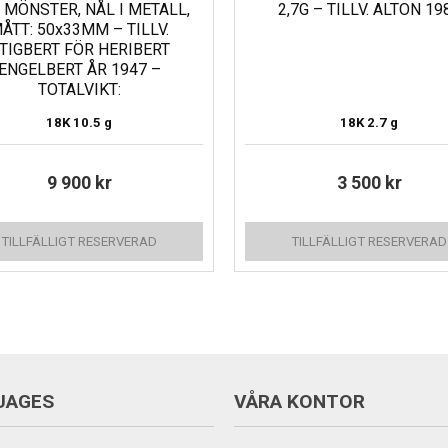
 MÖNSTER, NÅL I METALL,
2,7G – TILLV. ALTON 19
ÅTT: 50x33MM – TILLV.
TIGBERT FÖR HERIBERT
ENGELBERT ÅR 1947 –
TOTALVIKT:
18K
10.5 g
18K
2.7 g
9 900
kr
3 500
kr
TILLFÄLLIGT RESERVERAD
TILLFÄLLIGT RESERVERAD
UAGES
VÅRA KONTOR