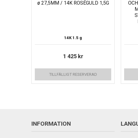
ø 27,5MM / 14K ROSÉGULD 1,5G
OCH
M
S
14K
1.5 g
1 425
kr
TILLFÄLLIGT RESERVERAD
INFORMATION
LANG