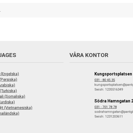
.
UAGES
VÅRA KONTOR
 (Engelska)
Kungsportsplatsen
فارس (Persiska)
031 - 80 45 35
ع (Arabiska)
kungsportsplatsen@pant
Swish: 1235516349
(Turkiska)
li (Somaliska)
Södra Hamngatan 
Kurdiska)
031 - 701 78 78
iệt (Vietnamesiska)
sodrahamngatan@pantg
hailändska)
Swish: 1231203611