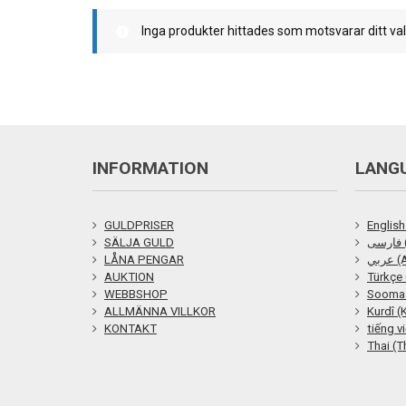
Frölunda Torg
Inga produkter hittades som motsvarar ditt val
Järntorget
Kungsportsplatsen
Södra Hamngatan
INFORMATION
LANG
GULDPRISER
English
SÄLJA GULD
ی
LÅNA PENGAR
ربي
AUKTION
Türkçe 
WEBBSHOP
Soomaa
ALLMÄNNA VILLKOR
Kurdî (
KONTAKT
tiếng v
Thai (T