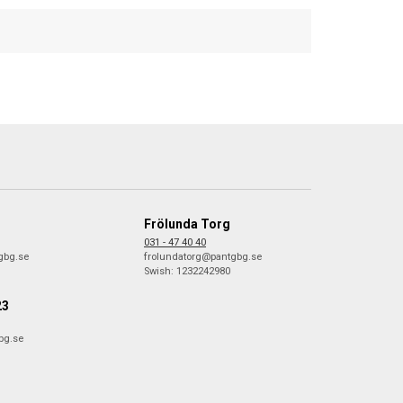
Frölunda Torg
031 - 47 40 40
gbg.se
frolundatorg@pantgbg.se
Swish: 1232242980
23
bg.se