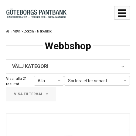
Hoppa
Hoppa
till
till
navigering
innehåll
VERK (KLOCKOR)
MEKANISK
GULDPRISER
Webbshop
LÅNA
SÄLJA
VÄLJ KATEGORI
WEBBSHOP
Visar alla 21
Alla
Sortera efter senast
Sortera
resultat
efter
AUKTIONER
VISA FILTERVAL
senaste
OM
Frölunda Torg
KONTAKT
Järntorget