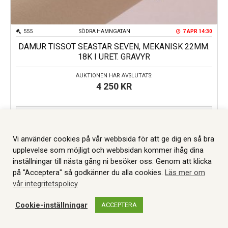
555
SÖDRA HAMNGATAN
7 APR 14:30
DAMUR TISSOT SEASTAR SEVEN, MEKANISK 22MM.
18K I URET. GRAVYR
AUKTIONEN HAR AVSLUTATS:
4 250
KR
AUKTIONEN ÄR AVSLUTAD
Vi använder cookies på vår webbsida för att ge dig en så bra
upplevelse som möjligt och webbsidan kommer ihåg dina
inställningar till nästa gång ni besöker oss. Genom att klicka
INFORMATION
på "Acceptera" så godkänner du alla cookies.
Läs mer om
vår integritetspolicy
GULDPRISER
SÄLJA GULD
Cookie-inställningar
ACCEPTERA
LÅNA PENGAR
AUKTION
WEBBSHOP
ALLMÄNNA VILLKOR
WEBBSHOP
AUKTIONER
MITT KONTO
KONTAKT