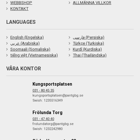
WEBBSHOP
ALLMÄNNA VILLKOR
KONTAKT
LANGUAGES
English (Engelska)
فارسی (Persiska)
عربي (Arabiska)
Türkçe (Turkiska)
Soomaali (Somaliska)
Kurdî (Kurdiska)
tiếng việt (Vietnamesiska)
Thai (Thailändska)
VÅRA KONTOR
Kungsportsplatsen
031 - 80 45 35
kungsportsplatsen@pantgbg.se
Swish: 1235516349
Frölunda Torg
031 - 47 40 40
frolundatorg@pantgbg.se
Swish: 1232242980