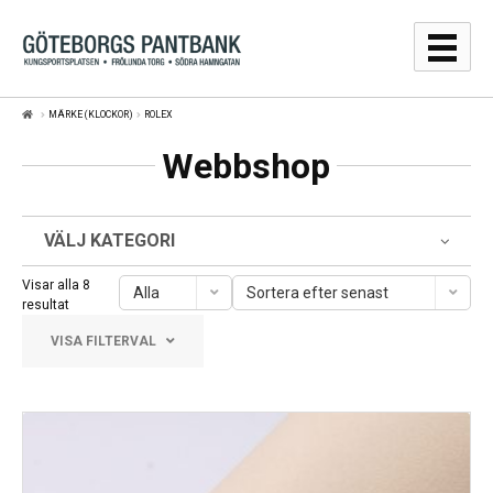
Hoppa
Hoppa
till
till
navigering
innehåll
MÄRKE (KLOCKOR)
ROLEX
GULDPRISER
Webbshop
LÅNA
SÄLJA
VÄLJ KATEGORI
WEBBSHOP
Visar alla 8
Alla
Sortera efter senast
Sortera
resultat
efter
AUKTIONER
VISA FILTERVAL
senaste
OM
Frölunda Torg
KONTAKT
Järntorget