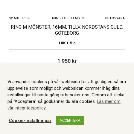
A01017565
KUNGSPORTSPLATSEN
BUTIKSVARA
RING M MÖNSTER, 16MM, TILLV. NORDSTANS GULD,
GÖTEBORG
18K
1.5 g
1 950
kr
LÄGG TILL I VARUKORG
Vi använder cookies på vår webbsida för att ge dig en så bra
upplevelse som möjligt och webbsidan kommer ihåg dina
inställningar till nästa gång ni besöker oss. Genom att klicka
på "Acceptera" så godkänner du alla cookies.
Läs mer om
vår integritetspolicy
Cookie-inställningar
ACCEPTERA
WEBBSHOP
AUKTIONER
MITT KONTO