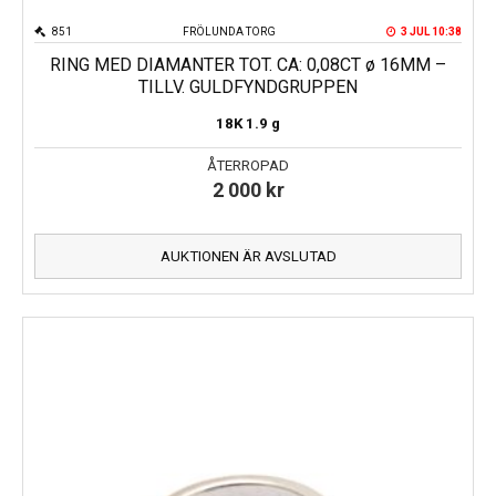
851
FRÖLUNDA TORG
3 JUL 10:38
RING MED DIAMANTER TOT. CA: 0,08CT ø 16MM –
TILLV. GULDFYNDGRUPPEN
18K
1.9 g
ÅTERROPAD
2 000
kr
AUKTIONEN ÄR AVSLUTAD