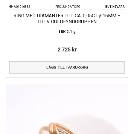
A04016852
FRÖLUNDA TORG
BUTIKSVARA
RING MED DIAMANTER TOT. CA: 0,05CT ø 16MM –
TILLV. GULDFYNDGRUPPEN
18K
2.1 g
2 725
kr
LÄGG TILL I VARUKORG