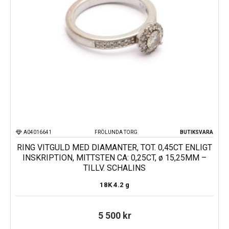
A04016641
FRÖLUNDA TORG
BUTIKSVARA
RING VITGULD MED DIAMANTER, TOT. 0,45CT ENLIGT
INSKRIPTION, MITTSTEN CA: 0,25CT, ø 15,25MM –
TILLV. SCHALINS
18K
4.2 g
5 500
kr