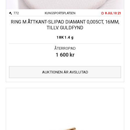
772
KUNGSPORTSPLATSEN
8 JUL 10:21
RING M ÅTTKANT-SLIPAD DIAMANT 0,005CT, 16MM,
TILLV. GULDFYND
18K
1.4 g
ÅTERROPAD
1 600
kr
AUKTIONEN ÄR AVSLUTAD