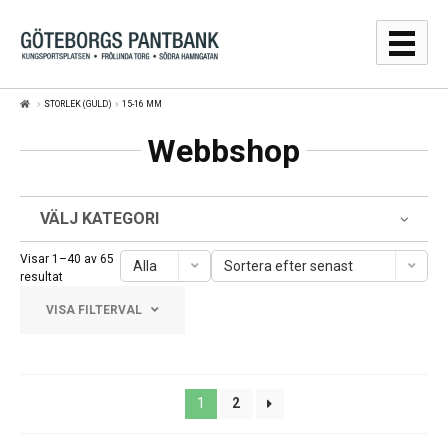
Hoppa
Hoppa
till
till
navigering
innehåll
STORLEK (GULD)
15-16 MM
GULDPRISER
Webbshop
LÅNA
SÄLJA
VÄLJ KATEGORI
WEBBSHOP
Visar 1–40 av 65
Alla
Sortera efter senast
Sortera
resultat
efter
AUKTIONER
VISA FILTERVAL
senaste
OM
Frölunda Torg
1
2
KONTAKT
Järntorget