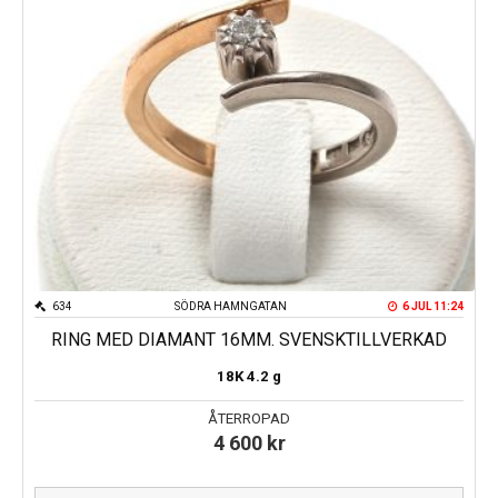
634
SÖDRA HAMNGATAN
6 JUL 11:24
RING MED DIAMANT 16MM. SVENSKTILLVERKAD
18K
4.2 g
ÅTERROPAD
4 600
kr