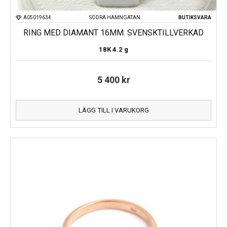
A05019634
SÖDRA HAMNGATAN
BUTIKSVARA
RING MED DIAMANT 16MM. SVENSKTILLVERKAD
18K
4.2 g
5 400
kr
LÄGG TILL I VARUKORG