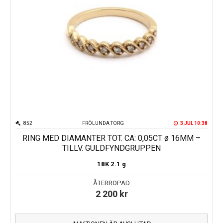
852
FRÖLUNDA TORG
3 JUL 10:38
RING MED DIAMANTER TOT. CA: 0,05CT ø 16MM –
TILLV. GULDFYNDGRUPPEN
18K
2.1 g
ÅTERROPAD
2 200
kr