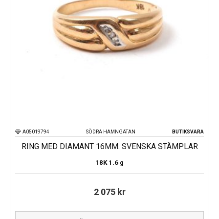
A05019794
SÖDRA HAMNGATAN
BUTIKSVARA
RING MED DIAMANT 16MM. SVENSKA STÄMPLAR
18K
1.6 g
2 075
kr