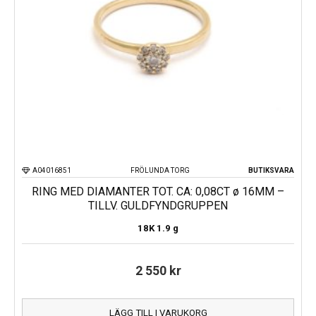
A04016851
FRÖLUNDA TORG
BUTIKSVARA
RING MED DIAMANTER TOT. CA: 0,08CT ø 16MM –
TILLV. GULDFYNDGRUPPEN
18K
1.9 g
2 550
kr
LÄGG TILL I VARUKORG