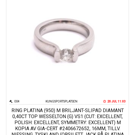
004
KUNGSPORTSPLATSEN
20 JUL 11:03
RING PLATINA (950) M BRILJANT-SLIPAD DIAMANT
0,40CT TOP WESSELTON (G) VS1 (CUT: EXCELLENT,
POLISH: EXCELLENT, SYMMETRY: EXCELLENT) M
KOPIA AV GIA-CERT #2406672652, 16MM, TILLV.
NIESSING, TYSKLAND (OBS!! ETT JACK PÅ PLATINA