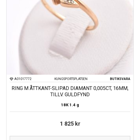
A01017772
KUNGSPORTSPLATSEN
BUTIKSVARA
RING M ÅTTKANT-SLIPAD DIAMANT 0,005CT, 16MM,
TILLV. GULDFYND
18K
1.4 g
1 825
kr