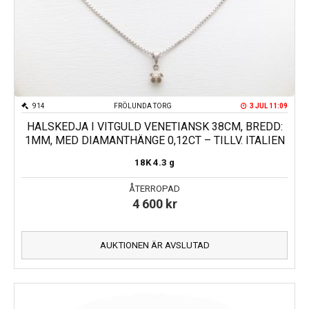
914
FRÖLUNDA TORG
3 JUL 11:09
HALSKEDJA I VITGULD VENETIANSK 38CM, BREDD:
1MM, MED DIAMANTHÄNGE 0,12CT – TILLV. ITALIEN
18K
4.3 g
ÅTERROPAD
4 600
kr
AUKTIONEN ÄR AVSLUTAD