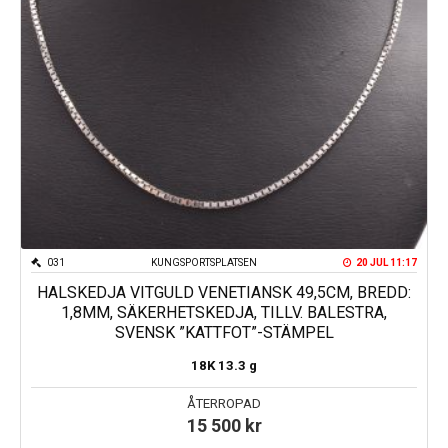
031
KUNGSPORTSPLATSEN
20 JUL 11:17
HALSKEDJA VITGULD VENETIANSK 49,5CM, BREDD:
1,8MM, SÄKERHETSKEDJA, TILLV. BALESTRA,
SVENSK ”KATTFOT”-STÄMPEL
18K
13.3 g
ÅTERROPAD
15 500
kr