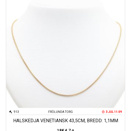
913
FRÖLUNDA TORG
3 JUL 11:09
HALSKEDJA VENETIANSK 43,5CM, BREDD: 1,1MM
18K
4.7 g