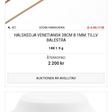
657
SÖDRA HAMNGATAN
6 JUL 11:35
HALSKEDJA VENETIANSK 38CM B.1MM. TILLV.
BALESTRA
18K
1.9 g
ÅTERROPAD
2 200
kr
AUKTIONEN ÄR AVSLUTAD