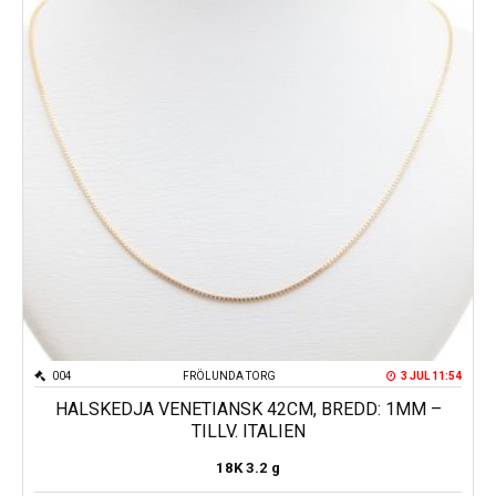
004
FRÖLUNDA TORG
3 JUL 11:54
HALSKEDJA VENETIANSK 42CM, BREDD: 1MM –
TILLV. ITALIEN
18K
3.2 g