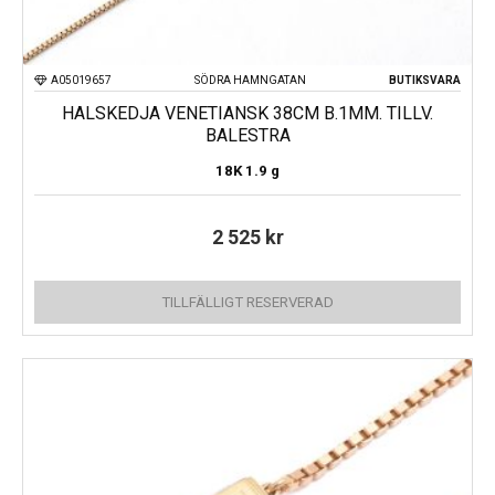
A05019657
SÖDRA HAMNGATAN
BUTIKSVARA
HALSKEDJA VENETIANSK 38CM B.1MM. TILLV.
BALESTRA
18K
1.9 g
2 525
kr
TILLFÄLLIGT RESERVERAD