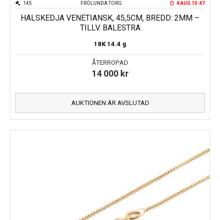
145
FRÖLUNDA TORG
4 AUG 10:47
HALSKEDJA VENETIANSK, 45,5CM, BREDD: 2MM –
TILLV. BALESTRA
18K
14.4 g
ÅTERROPAD
14 000
kr
AUKTIONEN ÄR AVSLUTAD