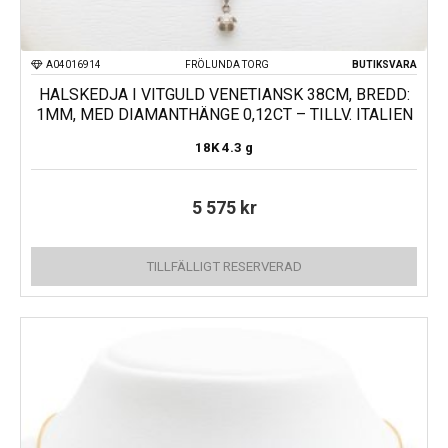
A04016914
FRÖLUNDA TORG
BUTIKSVARA
HALSKEDJA I VITGULD VENETIANSK 38CM, BREDD:
1MM, MED DIAMANTHÄNGE 0,12CT – TILLV. ITALIEN
18K
4.3 g
5 575
kr
TILLFÄLLIGT RESERVERAD