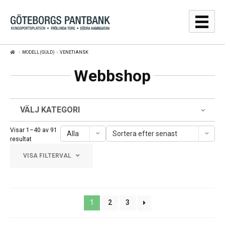
Hoppa
Hoppa
till
till
navigering
innehåll
MODELL (GULD)
VENETIANSK
GULDPRISER
Webbshop
LÅNA
SÄLJA
VÄLJ KATEGORI
WEBBSHOP
Visar 1–40 av 91
Alla
Sortera efter senast
Sortera
resultat
efter
AUKTIONER
VISA FILTERVAL
senaste
OM
Frölunda Torg
1
2
3
KONTAKT
Järntorget