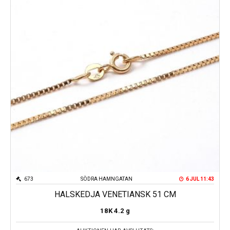
673
SÖDRA HAMNGATAN
6 JUL 11:43
HALSKEDJA VENETIANSK 51 CM
18K
4.2 g