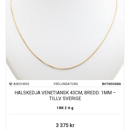
A04016925
FRÖLUNDA TORG
BUTIKSVARA
HALSKEDJA VENETIANSK 43CM, BREDD: 1MM –
TILLV. SVERIGE
18K
2.6 g
3 375
kr