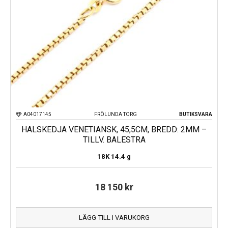
A04017145
FRÖLUNDA TORG
BUTIKSVARA
HALSKEDJA VENETIANSK, 45,5CM, BREDD: 2MM –
TILLV. BALESTRA
18K
14.4 g
18 150
kr
LÄGG TILL I VARUKORG