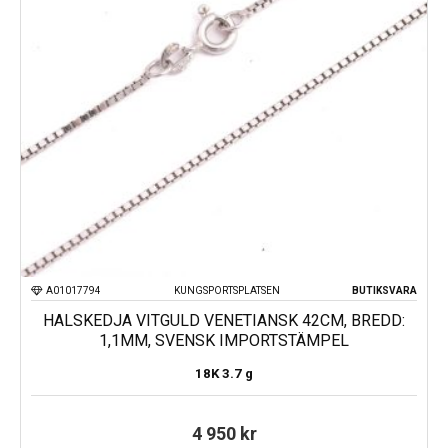
A01017794
KUNGSPORTSPLATSEN
BUTIKSVARA
HALSKEDJA VITGULD VENETIANSK 42CM, BREDD:
1,1MM, SVENSK IMPORTSTÄMPEL
18K
3.7 g
4 950
kr