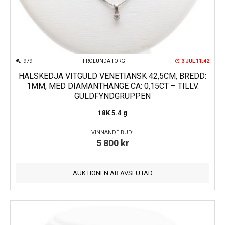
979
FRÖLUNDA TORG
3 JUL 11:42
HALSKEDJA VITGULD VENETIANSK 42,5CM, BREDD:
1MM, MED DIAMANTHÄNGE CA: 0,15CT – TILLV.
GULDFYNDGRUPPEN
18K
5.4 g
VINNANDE BUD:
5 800
kr
AUKTIONEN ÄR AVSLUTAD