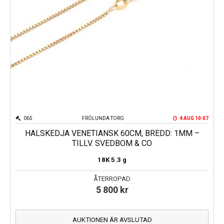
065
FRÖLUNDA TORG
4 AUG 10:07
HALSKEDJA VENETIANSK 60CM, BREDD: 1MM –
TILLV. SVEDBOM & CO
18K
5.3 g
ÅTERROPAD
5 800
kr
AUKTIONEN ÄR AVSLUTAD