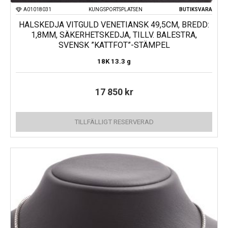
A01018031
KUNGSPORTSPLATSEN
BUTIKSVARA
HALSKEDJA VITGULD VENETIANSK 49,5CM, BREDD:
1,8MM, SÄKERHETSKEDJA, TILLV. BALESTRA,
SVENSK ”KATTFOT”-STÄMPEL
18K
13.3 g
17 850
kr
TILLFÄLLIGT RESERVERAD