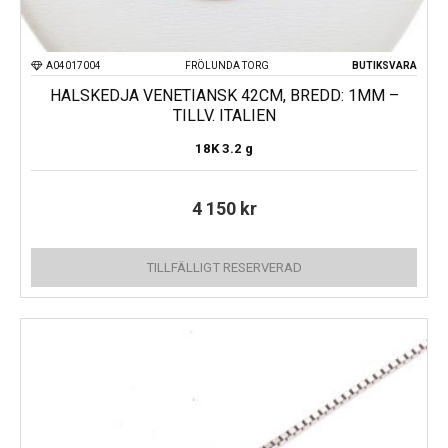
A04017004
FRÖLUNDA TORG
BUTIKSVARA
HALSKEDJA VENETIANSK 42CM, BREDD: 1MM –
TILLV. ITALIEN
18K
3.2 g
4 150
kr
TILLFÄLLIGT RESERVERAD