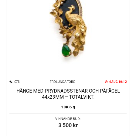
073
FRÖLUNDA TORG
4 AUG 10:12
HÄNGE MED PRYDNADSSTENAR OCH PÅFÅGEL
44x23MM – TOTALVIKT:
18K
6 g
VINNANDE BUD:
3 500
kr