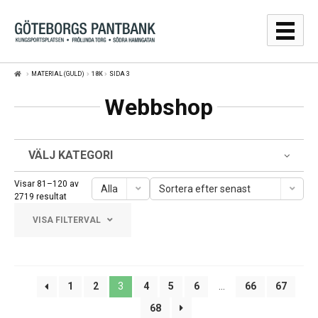
Hoppa
Hoppa
till
till
navigering
innehåll
MATERIAL (GULD)
18K
SIDA 3
GULDPRISER
Webbshop
LÅNA
SÄLJA
VÄLJ KATEGORI
WEBBSHOP
Visar 81–120 av
Alla
Sortera efter senast
Sortera
2719 resultat
efter
AUKTIONER
VISA FILTERVAL
senaste
OM
Frölunda Torg
1
2
3
4
5
6
…
66
67
KONTAKT
Järntorget
68