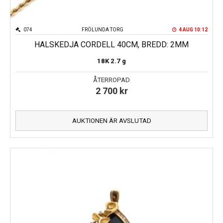
074
FRÖLUNDA TORG
4 AUG 10:12
HALSKEDJA CORDELL 40CM, BREDD: 2MM
18K
2.7 g
ÅTERROPAD
2 700
kr
AUKTIONEN ÄR AVSLUTAD