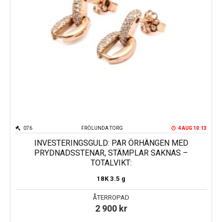
076
FRÖLUNDA TORG
4 AUG 10:13
INVESTERINGSGULD: PAR ÖRHÄNGEN MED
PRYDNADSSTENAR, STÄMPLAR SAKNAS –
TOTALVIKT:
18K
3.5 g
ÅTERROPAD
2 900
kr