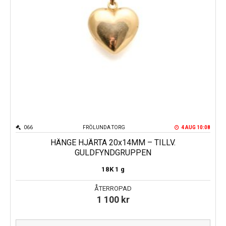
066
FRÖLUNDA TORG
4 AUG 10:08
HÄNGE HJÄRTA 20x14MM – TILLV.
GULDFYNDGRUPPEN
18K
1 g
ÅTERROPAD
1 100
kr