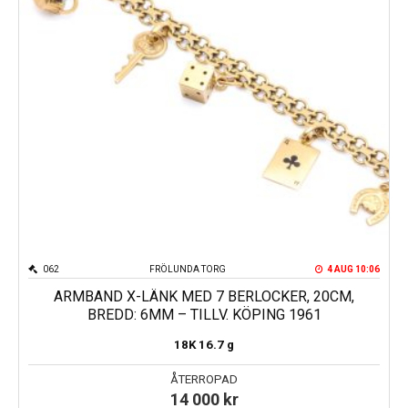
062
FRÖLUNDA TORG
4 AUG 10:06
ARMBAND X-LÄNK MED 7 BERLOCKER, 20CM,
BREDD: 6MM – TILLV. KÖPING 1961
18K
16.7 g
ÅTERROPAD
14 000
kr