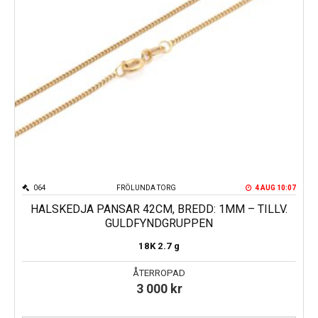
064
FRÖLUNDA TORG
4 AUG 10:07
HALSKEDJA PANSAR 42CM, BREDD: 1MM – TILLV.
GULDFYNDGRUPPEN
18K
2.7 g
ÅTERROPAD
3 000
kr