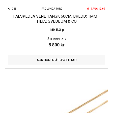
065
FRÖLUNDA TORG
4 AUG 10:07
HALSKEDJA VENETIANSK 60CM, BREDD: 1MM –
TILLV. SVEDBOM & CO
18K
5.3 g
ÅTERROPAD
5 800
kr
AUKTIONEN ÄR AVSLUTAD