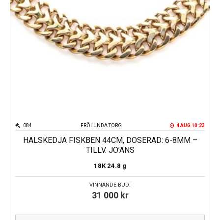
084
FRÖLUNDA TORG
4 AUG 10:23
HALSKEDJA FISKBEN 44CM, DOSERAD: 6-8MM –
TILLV. JO’ANS
18K
24.8 g
VINNANDE BUD:
31 000
kr