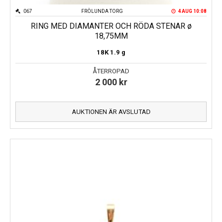
067
FRÖLUNDA TORG
4 AUG 10:08
RING MED DIAMANTER OCH RÖDA STENAR ø
18,75MM
18K
1.9 g
ÅTERROPAD
2 000
kr
AUKTIONEN ÄR AVSLUTAD