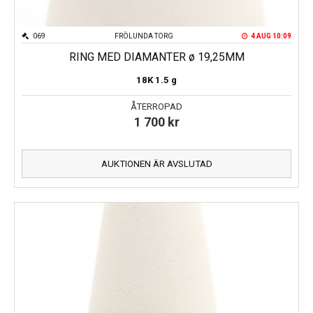
069
FRÖLUNDA TORG
4 AUG 10:09
RING MED DIAMANTER ø 19,25MM
18K
1.5 g
ÅTERROPAD
1 700
kr
AUKTIONEN ÄR AVSLUTAD