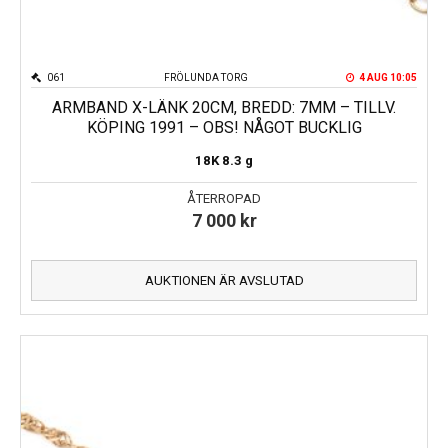
061
FRÖLUNDA TORG
4 AUG 10:05
ARMBAND X-LÄNK 20CM, BREDD: 7MM – TILLV.
KÖPING 1991 – OBS! NÅGOT BUCKLIG
18K
8.3 g
ÅTERROPAD
7 000
kr
AUKTIONEN ÄR AVSLUTAD