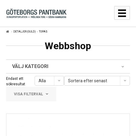
Hoppa
Hoppa
till
till
navigering
innehåll
DETALJER (GULD)
TOPAS
GULDPRISER
Webbshop
LÅNA
SÄLJA
VÄLJ KATEGORI
WEBBSHOP
Endast ett
Alla
Sortera efter senast
sökresultat
AUKTIONER
VISA FILTERVAL
OM
Frölunda Torg
KONTAKT
Järntorget