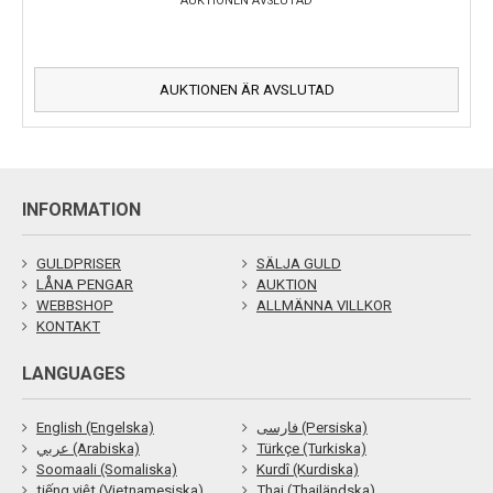
AUKTIONEN AVSLUTAD
AUKTIONEN ÄR AVSLUTAD
INFORMATION
GULDPRISER
SÄLJA GULD
LÅNA PENGAR
AUKTION
WEBBSHOP
ALLMÄNNA VILLKOR
KONTAKT
LANGUAGES
English (Engelska)
فارسی (Persiska)
عربي (Arabiska)
Türkçe (Turkiska)
Soomaali (Somaliska)
Kurdî (Kurdiska)
tiếng việt (Vietnamesiska)
Thai (Thailändska)