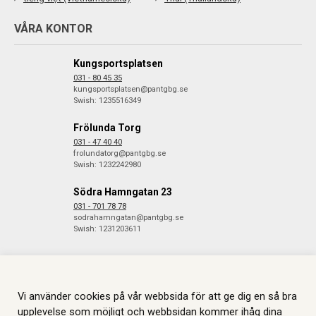
VÅRA KONTOR
Kungsportsplatsen
031 - 80 45 35
kungsportsplatsen@pantgbg.se
Swish: 1235516349
Frölunda Torg
031 - 47 40 40
frolundatorg@pantgbg.se
Swish: 1232242980
Södra Hamngatan 23
031 - 701 78 78
sodrahamngatan@pantgbg.se
Swish: 1231203611
© 2026 Göteborgs Pantbank. Alla rättigheter reserverade.
Information
Vi använder cookies på vår webbsida för att ge dig en så bra
om Cookies.
Skapas i samarbete med
JGL
.
upplevelse som möjligt och webbsidan kommer ihåg dina