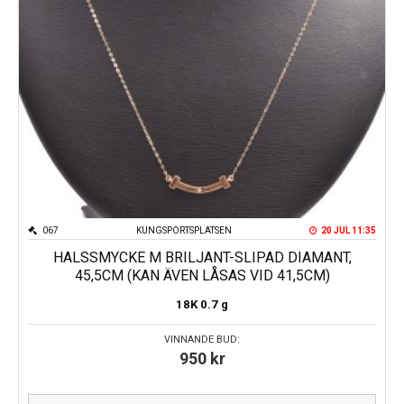
067
KUNGSPORTSPLATSEN
20 JUL 11:35
HALSSMYCKE M BRILJANT-SLIPAD DIAMANT,
45,5CM (KAN ÄVEN LÅSAS VID 41,5CM)
18K
0.7 g
VINNANDE BUD:
950
kr