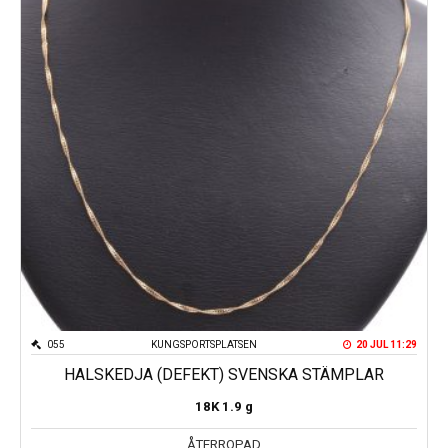
055
KUNGSPORTSPLATSEN
20 JUL 11:29
HALSKEDJA (DEFEKT) SVENSKA STÄMPLAR
18K
1.9 g
ÅTERROPAD