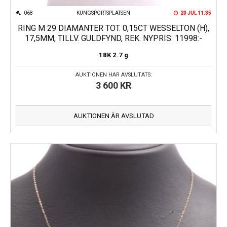
068
KUNGSPORTSPLATSEN
20 JUL 11:35
RING M 29 DIAMANTER TOT. 0,15CT WESSELTON (H),
17,5MM, TILLV. GULDFYND, REK. NYPRIS: 11998:-
18K
2.7 g
AUKTIONEN HAR AVSLUTATS:
3 600
KR
AUKTIONEN ÄR AVSLUTAD