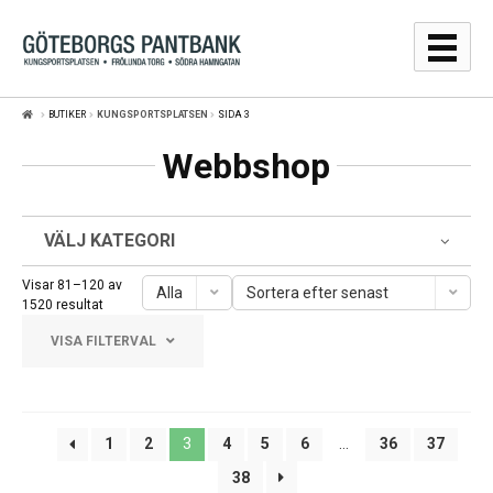
Hoppa
Hoppa
till
till
navigering
innehåll
BUTIKER
KUNGSPORTSPLATSEN
SIDA 3
GULDPRISER
Webbshop
LÅNA
SÄLJA
VÄLJ KATEGORI
WEBBSHOP
Visar 81–120 av
Alla
Sortera efter senast
Sortera
1520 resultat
efter
AUKTIONER
VISA FILTERVAL
senaste
OM
Frölunda Torg
1
2
3
4
5
6
…
36
37
KONTAKT
Järntorget
38