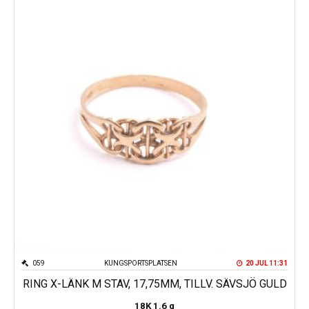
059
KUNGSPORTSPLATSEN
20 JUL 11:31
RING X-LÄNK M STAV, 17,75MM, TILLV. SÄVSJÖ GULD
18K
1.6 g