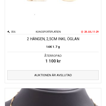
056
KUNGSPORTSPLATSEN
20 JUL 11:29
2 HÄNGEN, 2,5CM INKL ÖGLAN
14K
1.7 g
ÅTERROPAD
1 100
kr
AUKTIONEN ÄR AVSLUTAD