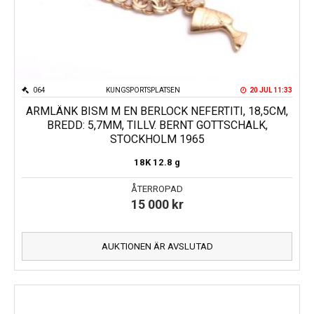
064
KUNGSPORTSPLATSEN
20 JUL 11:33
ARMLÄNK BISM M EN BERLOCK NEFERTITI, 18,5CM,
BREDD: 5,7MM, TILLV. BERNT GOTTSCHALK,
STOCKHOLM 1965
18K
12.8 g
ÅTERROPAD
15 000
kr
AUKTIONEN ÄR AVSLUTAD