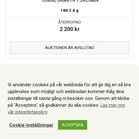
16MM, GRAVYR I SKENAN
18K
2.4 g
ÅTERROPAD
2 200
kr
AUKTIONEN ÄR AVSLUTAD
Vi använder cookies på vår webbsida för att ge dig en så bra
upplevelse som möjligt och webbsidan kommer ihåg dina
inställningar till nästa gång ni besöker oss. Genom att klicka
på "Acceptera" så godkänner du alla cookies.
Läs mer om
vår integritetspolicy
Cookie-inställningar
ACCEPTERA
WEBBSHOP
AUKTIONER
MITT KONTO