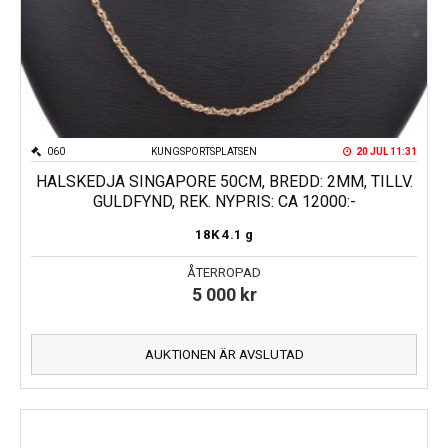
060
KUNGSPORTSPLATSEN
20 JUL 11:31
HALSKEDJA SINGAPORE 50CM, BREDD: 2MM, TILLV.
GULDFYND, REK. NYPRIS: CA 12000:-
18K
4.1 g
ÅTERROPAD
5 000
kr
AUKTIONEN ÄR AVSLUTAD