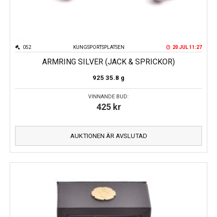
052
KUNGSPORTSPLATSEN
20 JUL 11:27
ARMRING SILVER (JACK & SPRICKOR)
925
35.8 g
VINNANDE BUD:
425
kr
AUKTIONEN ÄR AVSLUTAD