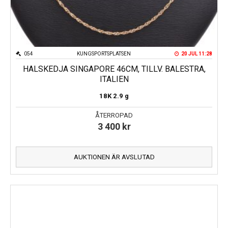
054
KUNGSPORTSPLATSEN
20 JUL 11:28
HALSKEDJA SINGAPORE 46CM, TILLV. BALESTRA,
ITALIEN
18K
2.9 g
ÅTERROPAD
3 400
kr
AUKTIONEN ÄR AVSLUTAD