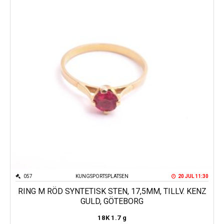
057
KUNGSPORTSPLATSEN
20 JUL 11:30
RING M RÖD SYNTETISK STEN, 17,5MM, TILLV. KENZ
GULD, GÖTEBORG
18K
1.7 g