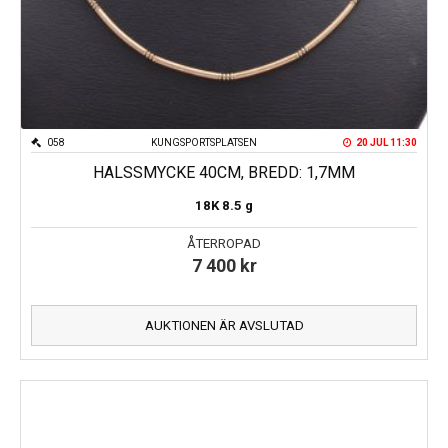
058
KUNGSPORTSPLATSEN
20 JUL 11:30
HALSSMYCKE 40CM, BREDD: 1,7MM
18K
8.5 g
ÅTERROPAD
7 400
kr
AUKTIONEN ÄR AVSLUTAD