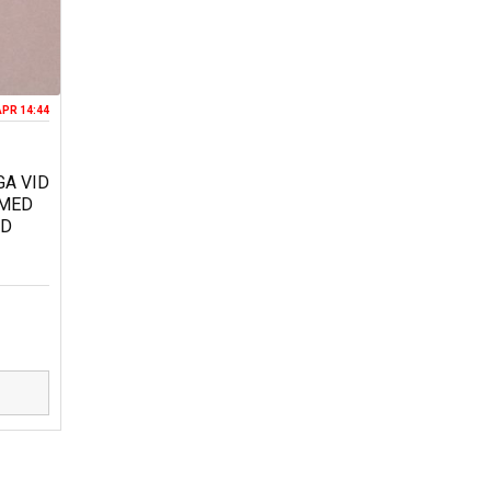
APR 14:44
GA VID
 MED
ND
D