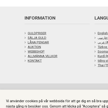
INFORMATION
LANG
GULDPRISER
English
SÄLJA GULD
ی
LÅNA PENGAR
ربي
AUKTION
Türkçe 
WEBBSHOP
Soomaa
ALLMÄNNA VILLKOR
Kurdî (
KONTAKT
tiếng v
Thai (T
© 2026 Göteborgs Pantbank. Alla
Vi använder cookies på vår webbsida för att ge dig en så bra upp
nästa gång ni besöker oss. Genom att klicka på "Acceptera" så 