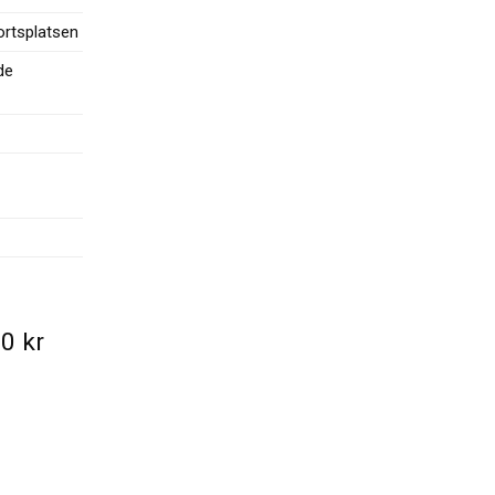
rtsplatsen
de
00
kr