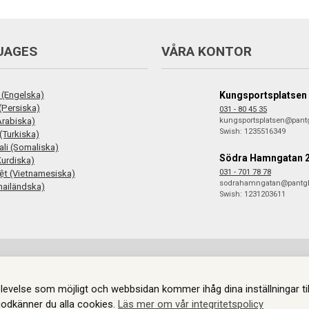
UAGES
VÅRA KONTOR
 (Engelska)
Kungsportsplatsen
فارس (Persiska)
031 - 80 45 35
ع (Arabiska)
kungsportsplatsen@pant
Swish: 1235516349
(Turkiska)
li (Somaliska)
Södra Hamngatan 
Kurdiska)
031 - 701 78 78
iệt (Vietnamesiska)
sodrahamngatan@pantg
hailändska)
Swish: 1231203611
 rättigheter reserverade.
Information om Cookies.
Skapas i samarbete med
levelse som möjligt och webbsidan kommer ihåg dina inställningar til
godkänner du alla cookies.
Läs mer om vår integritetspolicy