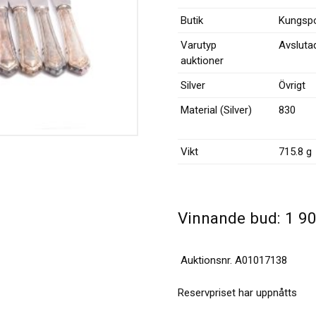
Butik
Kungspo
Varutyp
Avsluta
auktioner
Silver
Övrigt
Material (Silver)
830
Vikt
715.8 g
Vinnande bud:
1 9
Auktionsnr.
A01017138
Reservpriset har uppnåtts