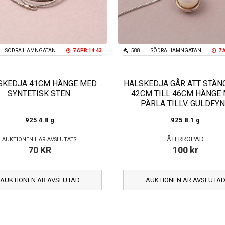
SÖDRA HAMNGATAN
7 APR 14:43
588
SÖDRA HAMNGATAN
7 
SKEDJA 41CM HÄNGE MED
HALSKEDJA GÅR ATT STÄN
SYNTETISK STEN.
42CM TILL 46CM HÄNGE
PÄRLA TILLV. GULDFY
925
4.8 g
925
8.1 g
ÅTERROPAD
AUKTIONEN HAR AVSLUTATS:
70
KR
100
kr
AUKTIONEN ÄR AVSLUTAD
AUKTIONEN ÄR AVSLUTA