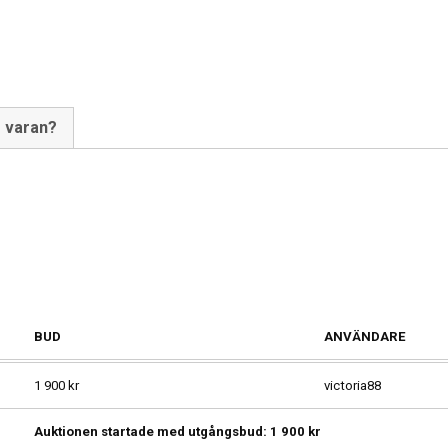
m varan?
BUD
ANVÄNDARE
1 900
kr
victoria88
Auktionen startade med utgångsbud:
1 900
kr