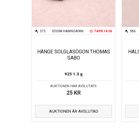
573
SÖDRA HAMNGATAN
7 APR 14:36
586
HÄNGE SOLGLASÖGON THOMAS
HAL
SABO
925
1.3 g
AUKTIONEN HAR AVSLUTATS:
25
KR
AUKTIONEN ÄR AVSLUTAD