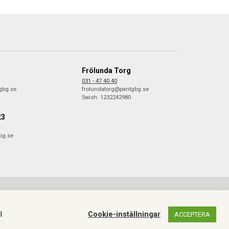
Frölunda Torg
031 - 47 40 40
gbg.se
frolundatorg@pantgbg.se
Swish: 1232242980
23
bg.se
JGL
.
l
Cookie-inställningar
ACCEPTERA