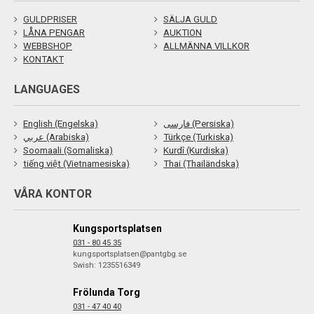
GULDPRISER
SÄLJA GULD
LÅNA PENGAR
AUKTION
WEBBSHOP
ALLMÄNNA VILLKOR
KONTAKT
LANGUAGES
English (Engelska)
فارسی (Persiska)
عربي (Arabiska)
Türkçe (Turkiska)
Soomaali (Somaliska)
Kurdî (Kurdiska)
tiếng việt (Vietnamesiska)
Thai (Thailändska)
VÅRA KONTOR
Kungsportsplatsen
031 - 80 45 35
kungsportsplatsen@pantgbg.se
Swish: 1235516349
Frölunda Torg
031 - 47 40 40