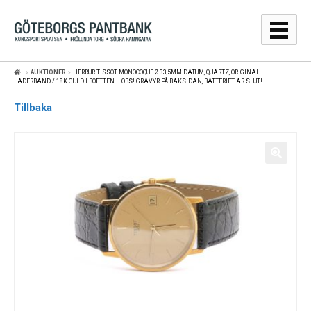
Hoppa
Hoppa
till
till
navigering
innehåll
AUKTIONER
HERRUR TISSOT MONOCOQUE Ø 33,5MM DATUM, QUARTZ, ORIGINAL
GULDPRISER
LÄDERBAND / 18K GULD I BOETTEN – OBS! GRAVYR PÅ BAKSIDAN, BATTERIET ÄR SLUT!
Tillbaka
LÅNA
SÄLJA
WEBBSHOP
AUKTIONER
OM
KONTAKT