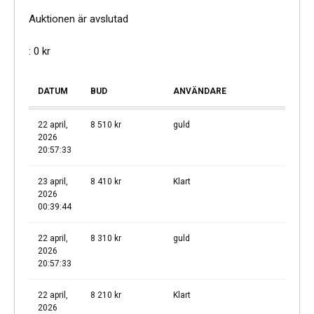
Auktionen är avslutad
:
0
kr
DATUM
BUD
ANVÄNDARE
22 april,
8 510
kr
guld
2026
20:57:33
23 april,
8 410
kr
Klart
2026
00:39:44
22 april,
8 310
kr
guld
2026
20:57:33
22 april,
8 210
kr
Klart
2026