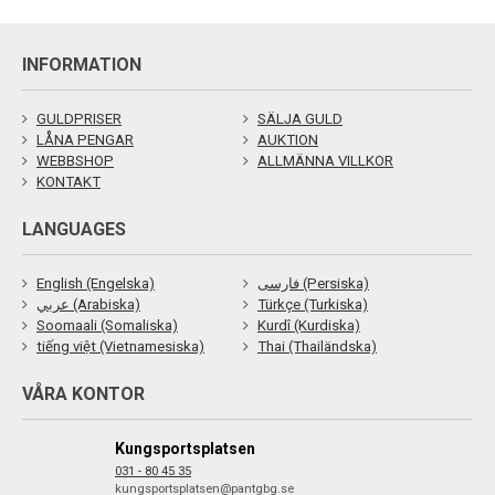
INFORMATION
GULDPRISER
SÄLJA GULD
LÅNA PENGAR
AUKTION
WEBBSHOP
ALLMÄNNA VILLKOR
KONTAKT
LANGUAGES
English (Engelska)
فارسی (Persiska)
عربي (Arabiska)
Türkçe (Turkiska)
Soomaali (Somaliska)
Kurdî (Kurdiska)
tiếng việt (Vietnamesiska)
Thai (Thailändska)
VÅRA KONTOR
Kungsportsplatsen
031 - 80 45 35
kungsportsplatsen@pantgbg.se