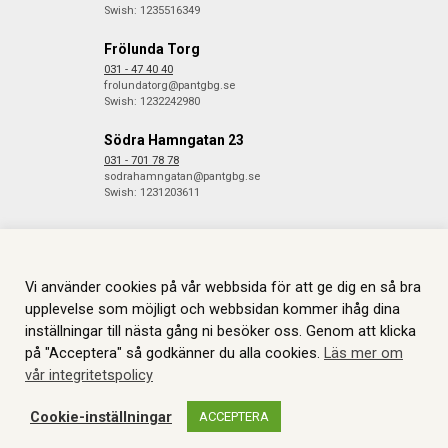
Swish: 1235516349
Frölunda Torg
031 - 47 40 40
frolundatorg@pantgbg.se
Swish: 1232242980
Södra Hamngatan 23
031 - 701 78 78
sodrahamngatan@pantgbg.se
Swish: 1231203611
Vi använder cookies på vår webbsida för att ge dig en så bra
© 2026 Göteborgs Pantbank. Alla rättigheter reserverade.
Information
om Cookies.
Skapas i samarbete med
JGL
.
upplevelse som möjligt och webbsidan kommer ihåg dina
inställningar till nästa gång ni besöker oss. Genom att klicka
på "Acceptera" så godkänner du alla cookies.
Läs mer om
vår integritetspolicy
Cookie-inställningar
ACCEPTERA
WEBBSHOP
AUKTIONER
MITT KONTO