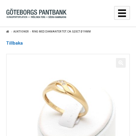
Hoppa
Hoppa
till
till
navigering
innehåll
AUKTIONER
RING MED DIAMANTER TOT. CA: 0,03CT Ø 19MM
GULDPRISER
Tillbaka
LÅNA
SÄLJA
WEBBSHOP
AUKTIONER
OM
KONTAKT