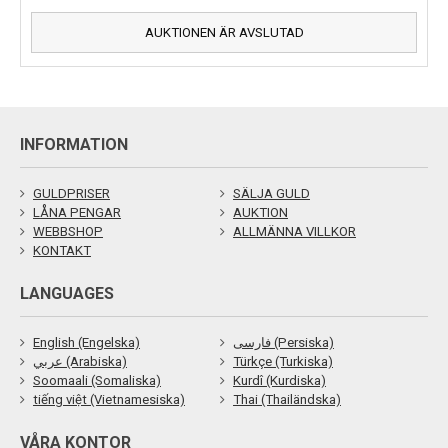
AUKTIONEN ÄR AVSLUTAD
INFORMATION
GULDPRISER
SÄLJA GULD
LÅNA PENGAR
AUKTION
WEBBSHOP
ALLMÄNNA VILLKOR
KONTAKT
LANGUAGES
English (Engelska)
فارسی (Persiska)
عربي (Arabiska)
Türkçe (Turkiska)
Soomaali (Somaliska)
Kurdî (Kurdiska)
tiếng việt (Vietnamesiska)
Thai (Thailändska)
VÅRA KONTOR