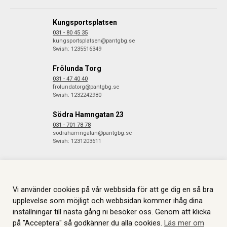
Kungsportsplatsen
031 - 80 45 35
kungsportsplatsen@pantgbg.se
Swish: 1235516349
Frölunda Torg
031 - 47 40 40
frolundatorg@pantgbg.se
Swish: 1232242980
Södra Hamngatan 23
031 - 701 78 78
sodrahamngatan@pantgbg.se
Swish: 1231203611
Vi använder cookies på vår webbsida för att ge dig en så bra
© 2026 Göteborgs Pantbank. Alla rättigheter reserverade.
Information
om Cookies.
Skapas i samarbete med
JGL
.
upplevelse som möjligt och webbsidan kommer ihåg dina
inställningar till nästa gång ni besöker oss. Genom att klicka
på "Acceptera" så godkänner du alla cookies.
Läs mer om