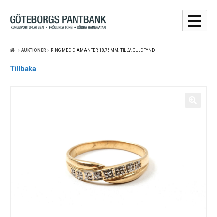
Hoppa
Hoppa
till
till
navigering
innehåll
AUKTIONER
RING MED DIAMANTER, 18,75 MM. TILLV. GULDFYND.
GULDPRISER
Tillbaka
LÅNA
SÄLJA
WEBBSHOP
AUKTIONER
OM
KONTAKT