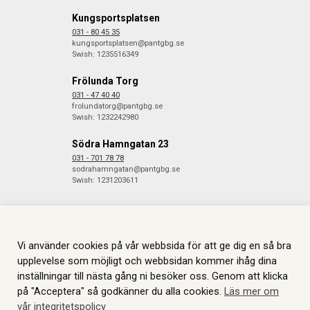
Kungsportsplatsen
031 - 80 45 35
kungsportsplatsen@pantgbg.se
Swish: 1235516349
Frölunda Torg
031 - 47 40 40
frolundatorg@pantgbg.se
Swish: 1232242980
Södra Hamngatan 23
031 - 701 78 78
sodrahamngatan@pantgbg.se
Swish: 1231203611
Vi använder cookies på vår webbsida för att ge dig en så bra
© 2026 Göteborgs Pantbank. Alla rättigheter reserverade.
Information
om Cookies.
Skapas i samarbete med
JGL
.
upplevelse som möjligt och webbsidan kommer ihåg dina
inställningar till nästa gång ni besöker oss. Genom att klicka
på "Acceptera" så godkänner du alla cookies.
Läs mer om
vår integritetspolicy