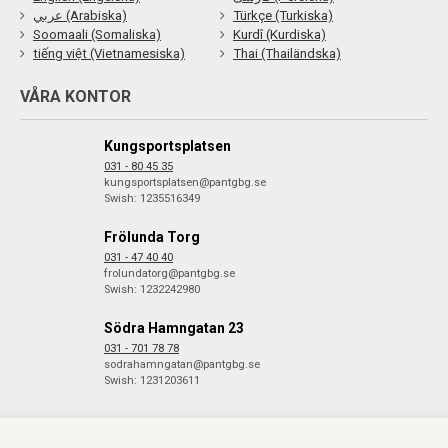
عربي (Arabiska)
Türkçe (Turkiska)
Soomaali (Somaliska)
Kurdî (Kurdiska)
tiếng việt (Vietnamesiska)
Thai (Thailändska)
VÅRA KONTOR
Kungsportsplatsen
031 - 80 45 35
kungsportsplatsen@pantgbg.se
Swish: 1235516349
Frölunda Torg
031 - 47 40 40
frolundatorg@pantgbg.se
Swish: 1232242980
Södra Hamngatan 23
031 - 701 78 78
sodrahamngatan@pantgbg.se
Swish: 1231203611