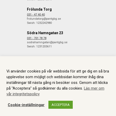
Frölunda Torg
031 - 47 40 40
frolundatorg@pantgbg.se
Swish: 1232242980
Södra Hamngatan 23
031 - 701 78 78
sodrahamngatan@pantgbg.se
Swish: 1231203611
Vi använder cookies på vår webbsida för att ge dig en så bra
© 2026 Göteborgs Pantbank. Alla rättigheter reserverade.
Information
om Cookies.
Skapas i samarbete med
JGL
.
upplevelse som möjligt och webbsidan kommer ihåg dina
inställningar till nästa gång ni besöker oss. Genom att klicka
på "Acceptera" så godkänner du alla cookies.
Läs mer om
vår integritetspolicy
Cookie-inställningar
ACCEPTERA
WEBBSHOP
AUKTIONER
MITT KONTO