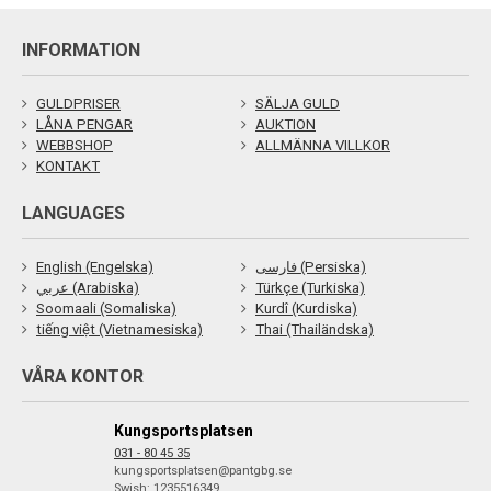
INFORMATION
GULDPRISER
SÄLJA GULD
LÅNA PENGAR
AUKTION
WEBBSHOP
ALLMÄNNA VILLKOR
KONTAKT
LANGUAGES
English (Engelska)
فارسی (Persiska)
عربي (Arabiska)
Türkçe (Turkiska)
Soomaali (Somaliska)
Kurdî (Kurdiska)
tiếng việt (Vietnamesiska)
Thai (Thailändska)
VÅRA KONTOR
Kungsportsplatsen
031 - 80 45 35
kungsportsplatsen@pantgbg.se
Swish: 1235516349