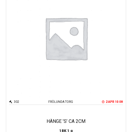
302
FRÖLUNDA TORG
2 APR 10:08
HÄNGE ’S’ CA 2CM
18K
1 g