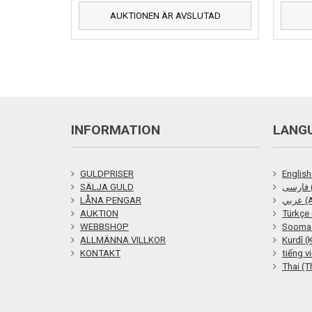
AUKTIONEN ÄR AVSLUTAD
INFORMATION
LANG
GULDPRISER
English
SÄLJA GULD
ی
LÅNA PENGAR
ربي
AUKTION
Türkçe 
WEBBSHOP
Soomaa
ALLMÄNNA VILLKOR
Kurdî (
KONTAKT
tiếng v
Thai (T