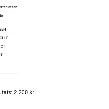
rtsplatsen
de
GEN
TGULD
2 CT
NT
utats:
2 200
kr