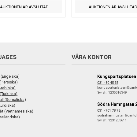
AUKTIONEN ÄR AVSLUTAD
AUKTIONEN ÄR AVSLUTA
UAGES
VÅRA KONTOR
 (Engelska)
Kungsportsplatsen
فارس (Persiska)
031 - 80 45 35
ع (Arabiska)
kungsportsplatsen@pant
Swish: 1235516349
(Turkiska)
li (Somaliska)
Södra Hamngatan 
Kurdiska)
031 - 701 78 78
iệt (Vietnamesiska)
sodrahamngatan@pantg
hailändska)
Swish: 1231203611