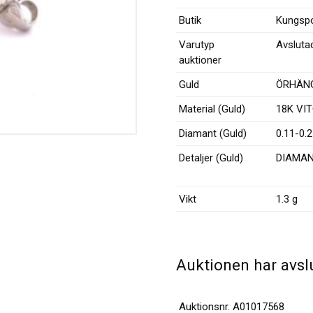
Butik
Kungspo
Varutyp
Avsluta
auktioner
Guld
ÖRHÄN
Material (Guld)
18K
VI
Diamant (Guld)
0.11-0.
Detaljer (Guld)
DIAMA
Vikt
1.3 g
Auktionen har avsl
Auktionsnr.
A01017568