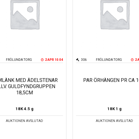
FRÖLUNDA TORG
2 APR 10:04
306
FRÖLUNDA TORG
2 
MLÄNK MED ÄDELSTENAR
PAR ÖRHÄNGEN PR CA 
LLV. GULDFYNDGRUPPEN
18,5CM
18K
4.5 g
18K
1 g
AUKTIONEN AVSLUTAD
AUKTIONEN AVSLUTAD