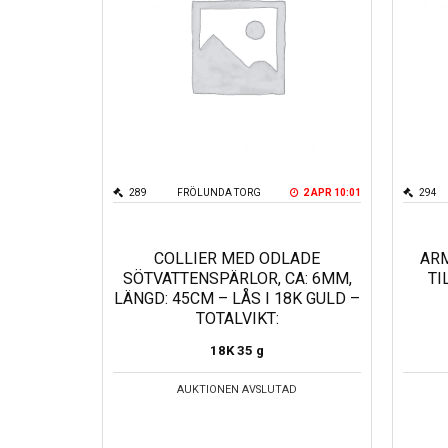
289
FRÖLUNDA TORG
2 APR 10:01
294
COLLIER MED ODLADE
AR
SÖTVATTENSPÄRLOR, CA: 6MM,
TI
LÄNGD: 45CM – LÅS I 18K GULD –
TOTALVIKT:
18K
35 g
AUKTIONEN AVSLUTAD