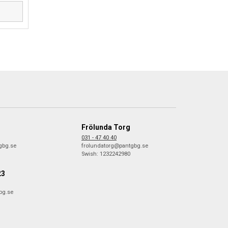
D
Frölunda Torg
031 - 47 40 40
gbg.se
frolundatorg@pantgbg.se
Swish: 1232242980
23
bg.se