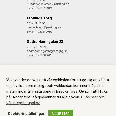
kungsportsplatsen@pantgbg.se
Swish: 1235516349
Frölunda Torg
031 - 47 40 40
frolundatorg@pantgbg.se
Swish: 1232242980
Södra Hamngatan 23
031 - 701 78 78
sodrahamngatan@pantgbg.se
Swish: 1231203611
Vi använder cookies på vår webbsida för att ge dig en så bra
© 2026 Göteborgs Pantbank. Alla rättigheter reserverade.
Information
om Cookies.
Skapas i samarbete med
JGL
.
upplevelse som möjligt och webbsidan kommer ihåg dina
inställningar till nästa gång ni besöker oss. Genom att klicka
på "Acceptera" så godkänner du alla cookies.
Läs mer om
vår integritetspolicy
Cookie-inställningar
ACCEPTERA