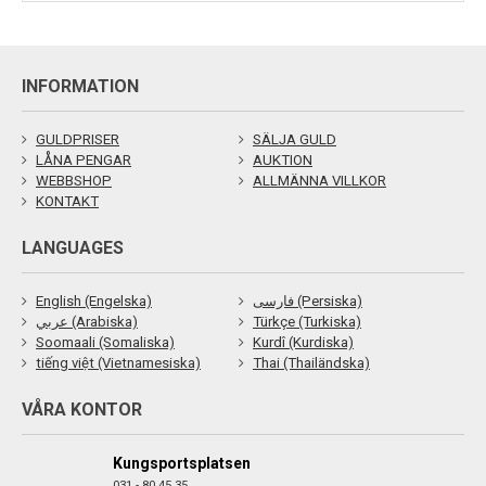
INFORMATION
GULDPRISER
SÄLJA GULD
LÅNA PENGAR
AUKTION
WEBBSHOP
ALLMÄNNA VILLKOR
KONTAKT
LANGUAGES
English (Engelska)
فارسی (Persiska)
عربي (Arabiska)
Türkçe (Turkiska)
Soomaali (Somaliska)
Kurdî (Kurdiska)
tiếng việt (Vietnamesiska)
Thai (Thailändska)
VÅRA KONTOR
Kungsportsplatsen
031 - 80 45 35