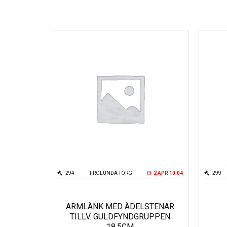
294
FRÖLUNDA TORG
2 APR 10:04
299
ARMLÄNK MED ÄDELSTENAR
TILLV. GULDFYNDGRUPPEN
18,5CM