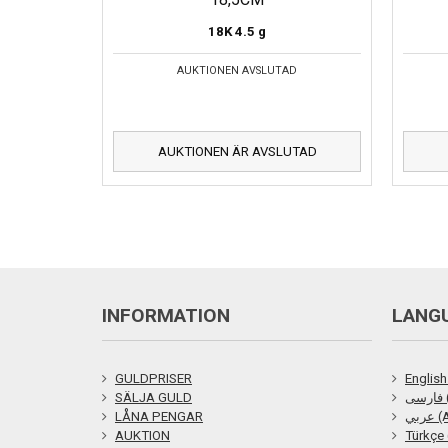
18K
4.5 g
AUKTIONEN AVSLUTAD
AUKTIONEN ÄR AVSLUTAD
INFORMATION
LANG
GULDPRISER
English
SÄLJA GULD
ی
LÅNA PENGAR
ربي
AUKTION
Türkçe 