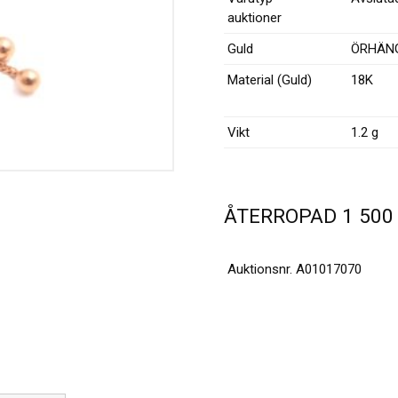
auktioner
Guld
ÖRHÄN
Material (Guld)
18K
Vikt
1.2 g
ÅTERROPAD
1 50
Auktionsnr.
A01017070