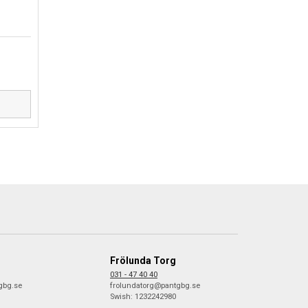
D
Frölunda Torg
031 - 47 40 40
gbg.se
frolundatorg@pantgbg.se
Swish: 1232242980