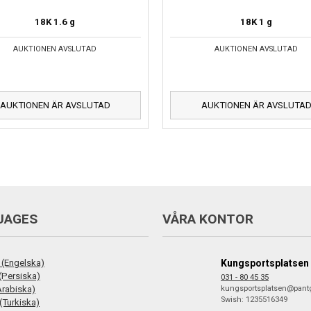
18K
1.6 g
18K
1 g
AUKTIONEN AVSLUTAD
AUKTIONEN AVSLUTAD
AUKTIONEN ÄR AVSLUTAD
AUKTIONEN ÄR AVSLUTA
UAGES
VÅRA KONTOR
 (Engelska)
Kungsportsplatsen
فارس (Persiska)
031 - 80 45 35
ع (Arabiska)
kungsportsplatsen@pant
Swish: 1235516349
(Turkiska)