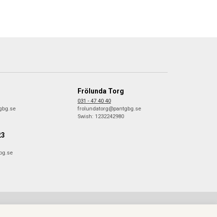
Frölunda Torg
031 - 47 40 40
gbg.se
frolundatorg@pantgbg.se
Swish: 1232242980
23
bg.se