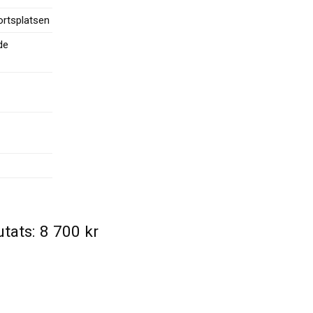
rtsplatsen
de
utats:
8 700
kr