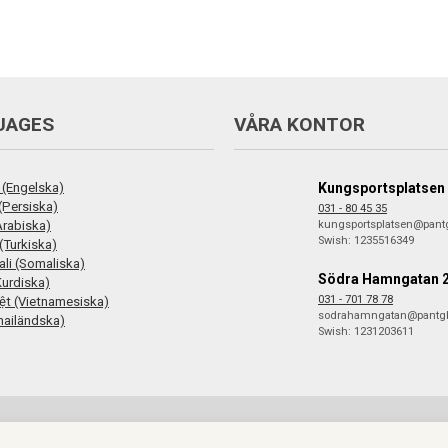
UAGES
VÅRA KONTOR
 (Engelska)
Kungsportsplatsen
فارس (Persiska)
031 - 80 45 35
ع (Arabiska)
kungsportsplatsen@pant
Swish: 1235516349
(Turkiska)
li (Somaliska)
Södra Hamngatan 
Kurdiska)
031 - 701 78 78
iệt (Vietnamesiska)
sodrahamngatan@pantg
hailändska)
Swish: 1231203611