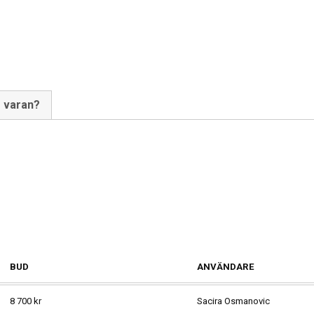
m varan?
BUD
ANVÄNDARE
8 700
kr
Sacira Osmanovic