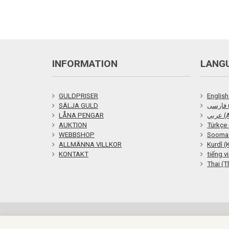
INFORMATION
LANG
GULDPRISER
English
SÄLJA GULD
ی
LÅNA PENGAR
ربي
AUKTION
Türkçe 
WEBBSHOP
Soomaa
ALLMÄNNA VILLKOR
Kurdî (
KONTAKT
tiếng v
Thai (T