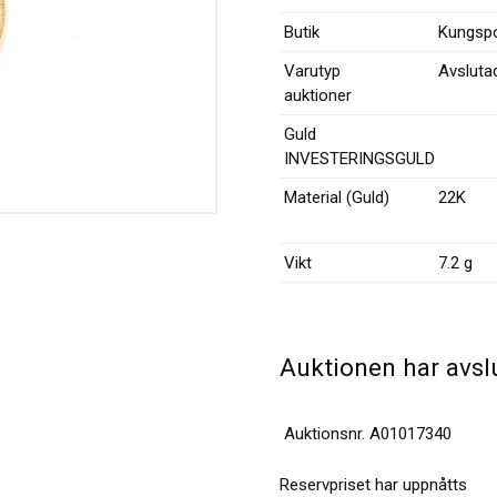
Butik
Kungspo
Varutyp
Avsluta
auktioner
Guld
INVESTERINGSGULD
Material (Guld)
22K
Vikt
7.2 g
Auktionen har avsl
Auktionsnr.
A01017340
Reservpriset har uppnåtts