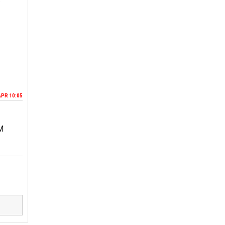
APR 10:05
M
D