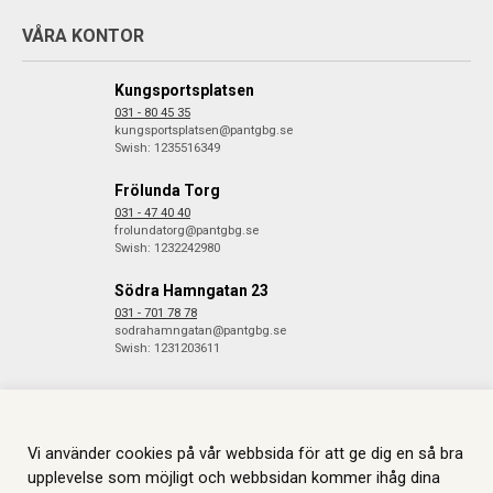
VÅRA KONTOR
Kungsportsplatsen
031 - 80 45 35
kungsportsplatsen@pantgbg.se
Swish: 1235516349
Frölunda Torg
031 - 47 40 40
frolundatorg@pantgbg.se
Swish: 1232242980
Södra Hamngatan 23
031 - 701 78 78
sodrahamngatan@pantgbg.se
Swish: 1231203611
© 2026 Göteborgs Pantbank. Alla rättigheter reserverade.
Information
Vi använder cookies på vår webbsida för att ge dig en så bra
om Cookies.
Skapas i samarbete med
JGL
.
upplevelse som möjligt och webbsidan kommer ihåg dina