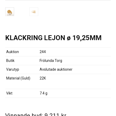
KLACKRING LEJON ø 19,25MM
Auktion
244
Butik
Frölunda Torg
Varutyp
Avslutade auktioner
Material (Guld)
22K
Vikt
7.4 g
Vinnande bud:
9 211
kr