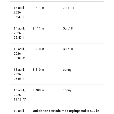
14 april,
9 211
kr
Ziad111
2026
05:40:11
14 april,
9 111
kr
Guld18
2026
05:40:11
13 april,
8 610
kr
Guld18
2026
05:08:41
13 april,
8 510
kr
conny
2026
05:08:41
10 april,
8 400
kr
conny
2026
19:13:47
10 april,
Auktionen startade med utgångsbud:
8 400
kr