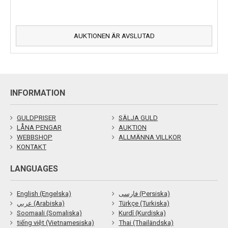
AUKTIONEN ÄR AVSLUTAD
INFORMATION
GULDPRISER
SÄLJA GULD
LÅNA PENGAR
AUKTION
WEBBSHOP
ALLMÄNNA VILLKOR
KONTAKT
LANGUAGES
English (Engelska)
فارسی (Persiska)
عربي (Arabiska)
Türkçe (Turkiska)
Soomaali (Somaliska)
Kurdî (Kurdiska)
tiếng việt (Vietnamesiska)
Thai (Thailändska)