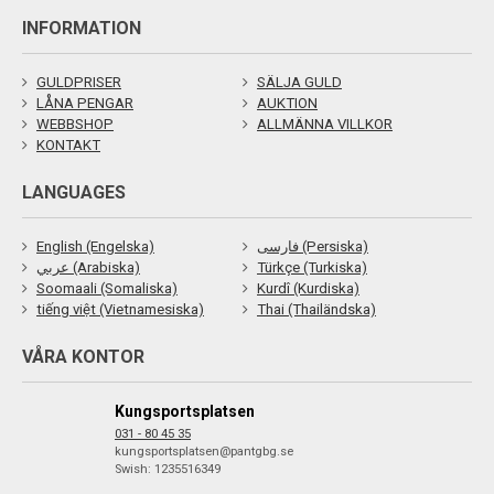
INFORMATION
GULDPRISER
SÄLJA GULD
LÅNA PENGAR
AUKTION
WEBBSHOP
ALLMÄNNA VILLKOR
KONTAKT
LANGUAGES
English (Engelska)
فارسی (Persiska)
عربي (Arabiska)
Türkçe (Turkiska)
Soomaali (Somaliska)
Kurdî (Kurdiska)
tiếng việt (Vietnamesiska)
Thai (Thailändska)
VÅRA KONTOR
Kungsportsplatsen
031 - 80 45 35
kungsportsplatsen@pantgbg.se
Swish: 1235516349