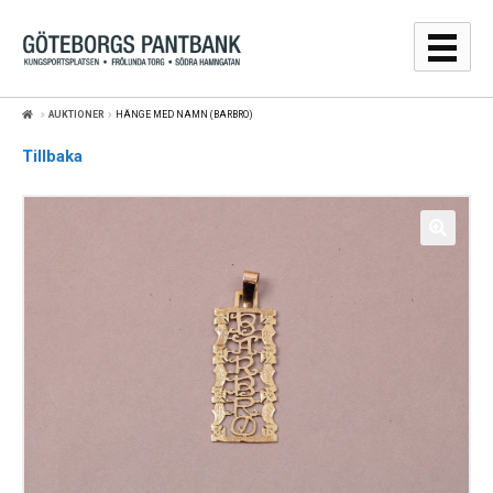
Hoppa
Hoppa
till
till
navigering
innehåll
AUKTIONER
HÄNGE MED NAMN (BARBRO)
GULDPRISER
Tillbaka
LÅNA
SÄLJA
WEBBSHOP
AUKTIONER
OM
KONTAKT