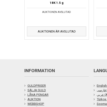
18K
1.5 g
AUKTIONEN AVSLUTAD
AUKTIONEN ÄR AVSLUTAD
INFORMATION
LANG
GULDPRISER
English
SÄLJA GULD
ی
LÅNA PENGAR
ربي
AUKTION
Türkçe 
WEBBSHOP
Soomaa