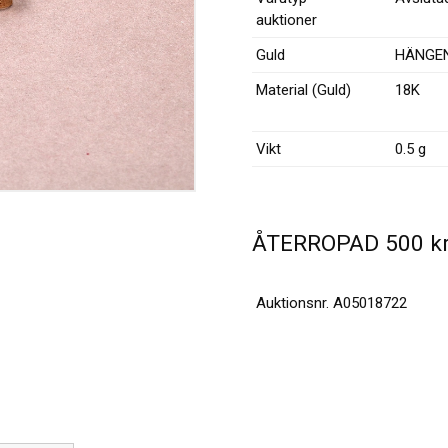
auktioner
Guld
HÄNGE
Material (Guld)
18K
Vikt
0.5 g
ÅTERROPAD
500
k
Auktionsnr.
A05018722