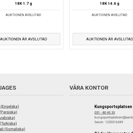
18K
1.7 g
18K
14.6 g
AUKTIONEN AVSLUTAD
AUKTIONEN AVSLUTAD
AUKTIONEN ÄR AVSLUTAD
AUKTIONEN ÄR AVSLUTA
UAGES
VÅRA KONTOR
 (Engelska)
Kungsportsplatsen
فارس (Persiska)
031 - 80 45 35
ع (Arabiska)
kungsportsplatsen@pant
Swish: 1235516349
(Turkiska)
li (Somaliska)