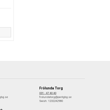
D
Frölunda Torg
031 - 47 40 40
gbg.se
frolundatorg@pantgbg.se
Swish: 1232242980