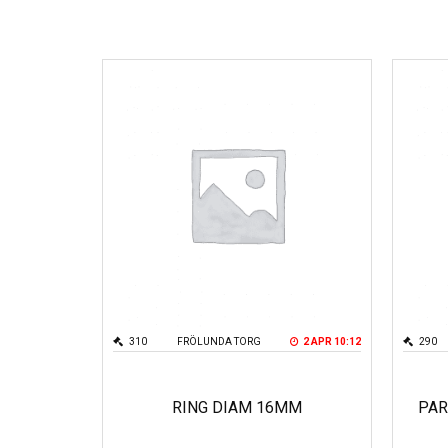
310
FRÖLUNDA TORG
2 APR 10:12
290
RING DIAM 16MM
PAR