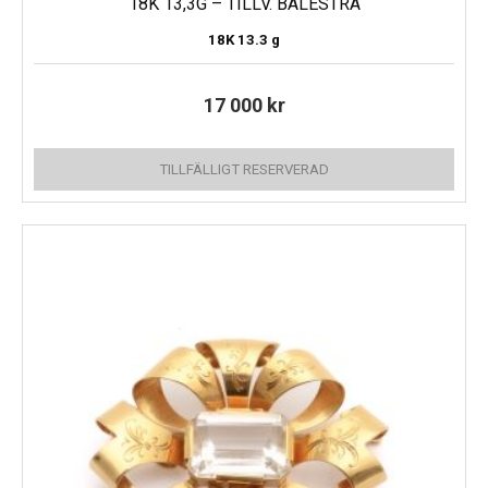
18K 13,3G – TILLV. BALESTRA
18K
13.3 g
17 000
kr
TILLFÄLLIGT RESERVERAD