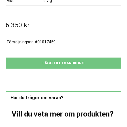
Vikt
4.7 g
6 350
kr
Försäljningsnr.
A01017459
HALSKEDJA
LÄGG TILL I VARUKORG
VENETIANSK
42CM,
BREDD:
1,3MM,
TILLV.
Har du frågor om varan?
BALESTRA,
SVENSK
Vill du veta mer om produkten?
"KATTFOT"-
STÄMPEL