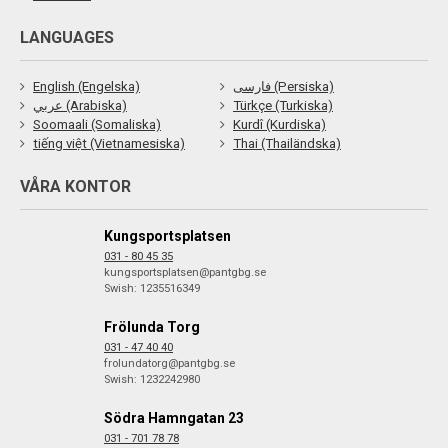
LANGUAGES
English (Engelska)
فارسی (Persiska)
عربي (Arabiska)
Türkçe (Turkiska)
Soomaali (Somaliska)
Kurdî (Kurdiska)
tiếng việt (Vietnamesiska)
Thai (Thailändska)
VÅRA KONTOR
Kungsportsplatsen
031 - 80 45 35
kungsportsplatsen@pantgbg.se
Swish: 1235516349
Frölunda Torg
031 - 47 40 40
frolundatorg@pantgbg.se
Swish: 1232242980
Södra Hamngatan 23
031 - 701 78 78