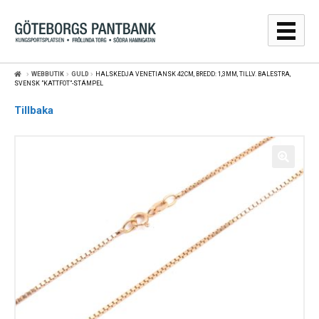
Hoppa
Hoppa
till
till
navigering
innehåll
WEBBUTIK
GULD
HALSKEDJA VENETIANSK 42CM, BREDD: 1,3MM, TILLV. BALESTRA,
GULDPRISER
SVENSK ”KATTFOT”-STÄMPEL
Tillbaka
LÅNA
SÄLJA
WEBBSHOP
AUKTIONER
OM
KONTAKT