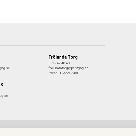
Frölunda Torg
031 - 47 40 40
gbg.se
frolundatorg@pantgbg.se
Swish: 1232242980
23
bg.se