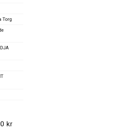
a Torg
de
EDJA
NT
00
kr