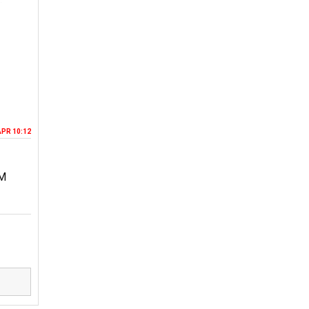
APR 10:12
MM
D