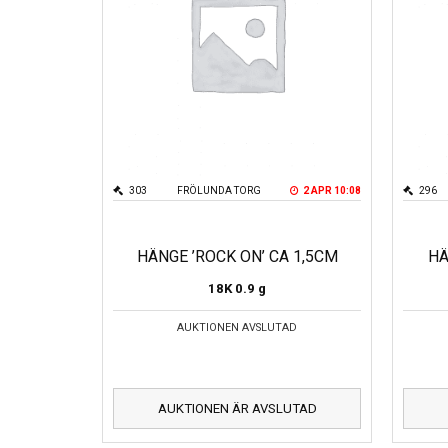
303
FRÖLUNDA TORG
2 APR 10:08
296
HÄNGE ’ROCK ON’ CA 1,5CM
HÄ
18K
0.9 g
AUKTIONEN AVSLUTAD
AUKTIONEN ÄR AVSLUTAD