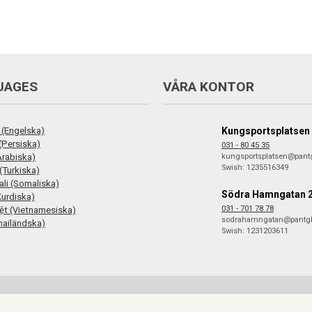
UAGES
VÅRA KONTOR
 (Engelska)
Kungsportsplatsen
فارس (Persiska)
031 - 80 45 35
ع (Arabiska)
kungsportsplatsen@pant
Swish: 1235516349
(Turkiska)
li (Somaliska)
Södra Hamngatan 
Kurdiska)
031 - 701 78 78
iệt (Vietnamesiska)
sodrahamngatan@pantg
hailändska)
Swish: 1231203611