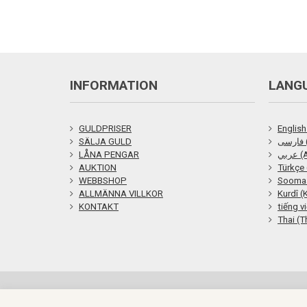
INFORMATION
LANG
GULDPRISER
English
SÄLJA GULD
ی
LÅNA PENGAR
ربي
AUKTION
Türkçe 
WEBBSHOP
Soomaa
ALLMÄNNA VILLKOR
Kurdî (
KONTAKT
tiếng v
Thai (T