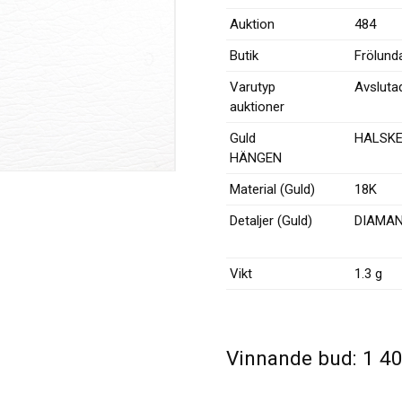
Auktion
484
Butik
Frölund
Varutyp
Avsluta
auktioner
Guld
HALSK
HÄNGEN
Material (Guld)
18K
Detaljer (Guld)
DIAMA
Vikt
1.3 g
Vinnande bud:
1 4