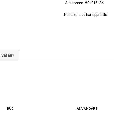
Auktionsnr.
A04016484
Reservpriset har uppnåtts
m varan?
BUD
ANVÄNDARE