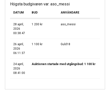
Högsta budgivaren var:
aso_messi
DATUM
BUD
ANVÄNDARE
28 april,
1 200
kr
aso_messi
2026
00:38:47
26 april,
1 100
kr
Guld18
2026
06:11:37
24 april,
Auktionen startade med utgångsbud:
1 100
kr
2026
08:41:00