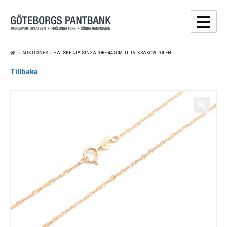
Hoppa
Hoppa
till
till
navigering
innehåll
AUKTIONER
HALSKEDJA SINGAPORE 44,5CM, TILLV. KRAKOW, POLEN
GULDPRISER
Tillbaka
LÅNA
SÄLJA
WEBBSHOP
AUKTIONER
OM
KONTAKT