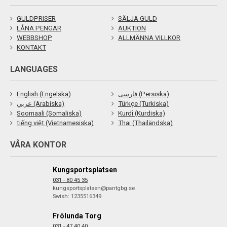
GULDPRISER
SÄLJA GULD
LÅNA PENGAR
AUKTION
WEBBSHOP
ALLMÄNNA VILLKOR
KONTAKT
LANGUAGES
English (Engelska)
فارسی (Persiska)
عربي (Arabiska)
Türkçe (Turkiska)
Soomaali (Somaliska)
Kurdî (Kurdiska)
tiếng việt (Vietnamesiska)
Thai (Thailändska)
VÅRA KONTOR
Kungsportsplatsen
031 - 80 45 35
kungsportsplatsen@pantgbg.se
Swish: 1235516349
Frölunda Torg
031 - 47 40 40