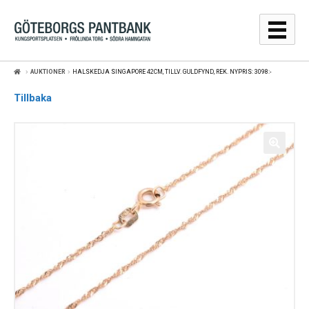
Hoppa
Hoppa
till
till
navigering
innehåll
AUKTIONER
HALSKEDJA SINGAPORE 42CM, TILLV. GULDFYND, REK. NYPRIS: 3098:-
GULDPRISER
Tillbaka
LÅNA
SÄLJA
WEBBSHOP
AUKTIONER
OM
KONTAKT