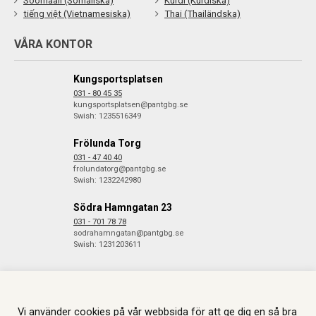
Soomaali (Somaliska)
Kurdî (Kurdiska)
tiếng việt (Vietnamesiska)
Thai (Thailändska)
VÅRA KONTOR
Kungsportsplatsen
031 - 80 45 35
kungsportsplatsen@pantgbg.se
Swish: 1235516349
Frölunda Torg
031 - 47 40 40
frolundatorg@pantgbg.se
Swish: 1232242980
Södra Hamngatan 23
031 - 701 78 78
sodrahamngatan@pantgbg.se
Swish: 1231203611
© 2026 Göteborgs Pantbank. Alla rättigheter reserverade.
Information
Vi använder cookies på vår webbsida för att ge dig en så bra