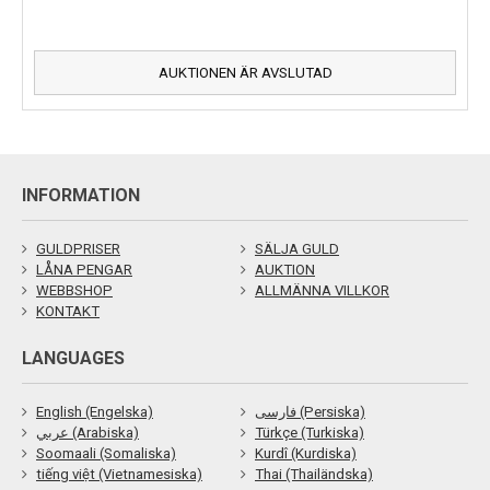
AUKTIONEN ÄR AVSLUTAD
INFORMATION
GULDPRISER
SÄLJA GULD
LÅNA PENGAR
AUKTION
WEBBSHOP
ALLMÄNNA VILLKOR
KONTAKT
LANGUAGES
English (Engelska)
فارسی (Persiska)
عربي (Arabiska)
Türkçe (Turkiska)
Soomaali (Somaliska)
Kurdî (Kurdiska)
tiếng việt (Vietnamesiska)
Thai (Thailändska)