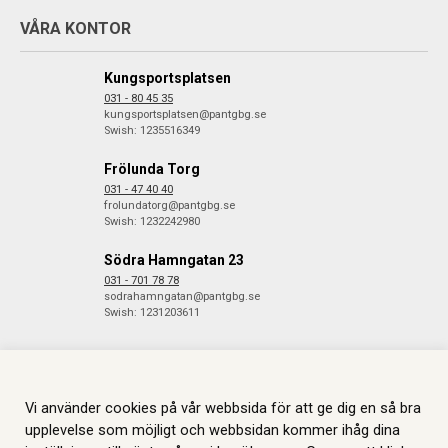
VÅRA KONTOR
Kungsportsplatsen
031 - 80 45 35
kungsportsplatsen@pantgbg.se
Swish: 1235516349
Frölunda Torg
031 - 47 40 40
frolundatorg@pantgbg.se
Swish: 1232242980
Södra Hamngatan 23
031 - 701 78 78
sodrahamngatan@pantgbg.se
Swish: 1231203611
Vi använder cookies på vår webbsida för att ge dig en så bra
© 2026 Göteborgs Pantbank. Alla rättigheter reserverade.
Information
om Cookies.
Skapas i samarbete med
JGL
.
upplevelse som möjligt och webbsidan kommer ihåg dina