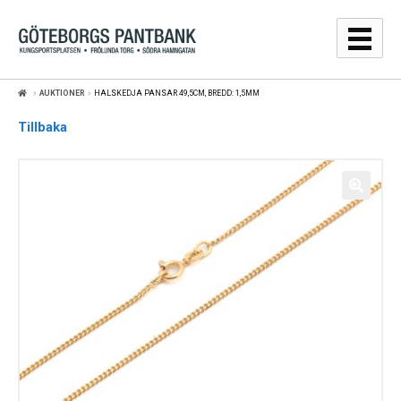
Hoppa
Hoppa
till
till
navigering
innehåll
AUKTIONER
HALSKEDJA PANSAR 49,5CM, BREDD: 1,5MM
GULDPRISER
Tillbaka
LÅNA
SÄLJA
WEBBSHOP
AUKTIONER
OM
KONTAKT