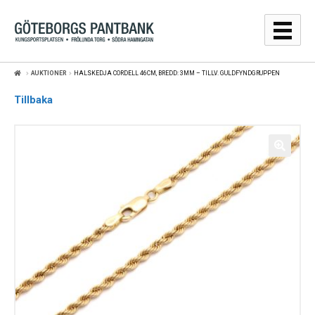
Hoppa
Hoppa
till
till
navigering
innehåll
AUKTIONER
HALSKEDJA CORDELL 46CM, BREDD: 3MM – TILLV. GULDFYNDGRUPPEN
GULDPRISER
Tillbaka
LÅNA
SÄLJA
WEBBSHOP
AUKTIONER
OM
KONTAKT