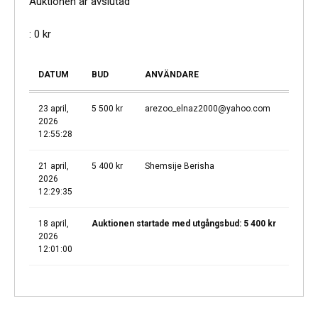
Auktionen är avslutad
:
0
kr
DATUM
BUD
ANVÄNDARE
23 april,
5 500
kr
arezoo_elnaz2000@yahoo.com
2026
12:55:28
21 april,
5 400
kr
Shemsije Berisha
2026
12:29:35
18 april,
Auktionen startade med utgångsbud:
5 400
kr
2026
12:01:00