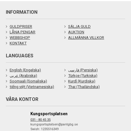
INFORMATION
GULDPRISER
SÄLJA GULD
LÅNA PENGAR
AUKTION
WEBBSHOP
ALLMÄNNA VILLKOR
KONTAKT
LANGUAGES
English (Engelska)
فارسی (Persiska)
عربي (Arabiska)
Türkçe (Turkiska)
Soomaali (Somaliska)
Kurdî (Kurdiska)
tiếng việt (Vietnamesiska)
Thai (Thailändska)
VÅRA KONTOR
Kungsportsplatsen
031 - 80 45 35
kungsportsplatsen@pantgbg.se
Swish: 1235516349