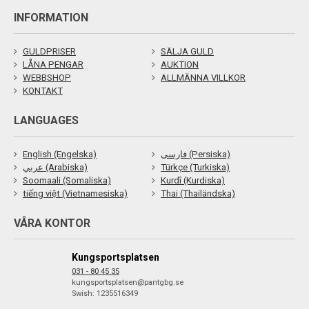
INFORMATION
GULDPRISER
SÄLJA GULD
LÅNA PENGAR
AUKTION
WEBBSHOP
ALLMÄNNA VILLKOR
KONTAKT
LANGUAGES
English (Engelska)
فارسی (Persiska)
عربي (Arabiska)
Türkçe (Turkiska)
Soomaali (Somaliska)
Kurdî (Kurdiska)
tiếng việt (Vietnamesiska)
Thai (Thailändska)
VÅRA KONTOR
Kungsportsplatsen
031 - 80 45 35
kungsportsplatsen@pantgbg.se
Swish: 1235516349