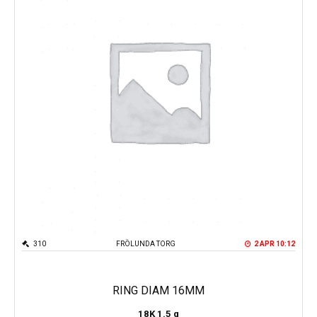
310
FRÖLUNDA TORG
2 APR 10:12
RING DIAM 16MM
18K
1.5 g