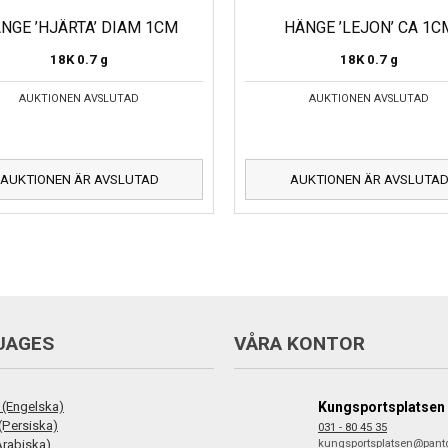
NGE ’HJÄRTA’ DIAM 1CM
HÄNGE ’LEJON’ CA 1C
18K
0.7 g
18K
0.7 g
AUKTIONEN AVSLUTAD
AUKTIONEN AVSLUTAD
AUKTIONEN ÄR AVSLUTAD
AUKTIONEN ÄR AVSLUTA
UAGES
VÅRA KONTOR
 (Engelska)
Kungsportsplatsen
فارس (Persiska)
031 - 80 45 35
ع (Arabiska)
kungsportsplatsen@pant