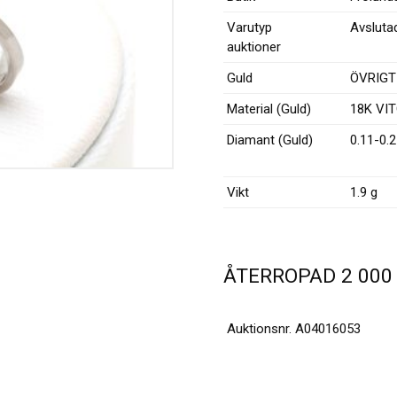
Varutyp
Avsluta
auktioner
Guld
ÖVRIGT
Material (Guld)
18K
VI
Diamant (Guld)
0.11-0.
Vikt
1.9 g
ÅTERROPAD
2 00
Auktionsnr.
A04016053