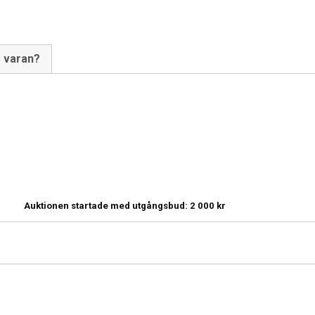
m varan?
Auktionen startade med utgångsbud:
2 000
kr