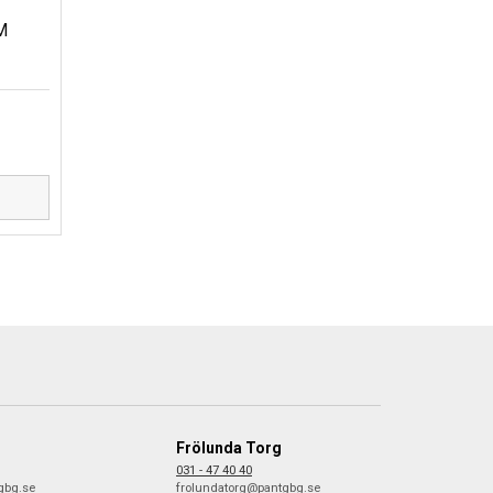
M
D
Frölunda Torg
031 - 47 40 40
gbg.se
frolundatorg@pantgbg.se