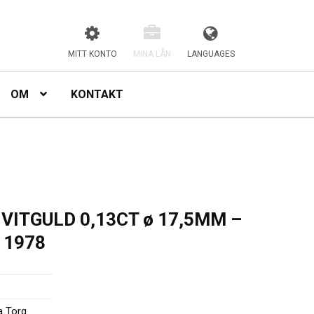
MITT KONTO
MINA LÅN
LANGUAGES
OM
KONTAKT
VITGULD 0,13CT ø 17,5MM –
 1978
a Torg