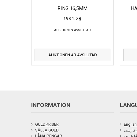
RING 16,5MM
HÄ
18K
1.5 g
AUKTIONEN AVSLUTAD
AUKTIONEN ÄR AVSLUTAD
INFORMATION
LANG
GULDPRISER
English
SÄLJA GULD
ی
LÅNA PENGAR
ربي