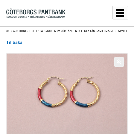
Hoppa
Hoppa
till
till
navigering
innehåll
AUKTIONER
DEFEKTA SMYCKEN PAR ÖRHÄNGEN DEFEKTA LÅS SAMT EMALJ TOTALVIKT
GULDPRISER
Tillbaka
LÅNA
SÄLJA
WEBBSHOP
AUKTIONER
OM
KONTAKT