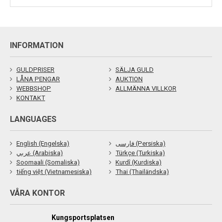
INFORMATION
GULDPRISER
SÄLJA GULD
LÅNA PENGAR
AUKTION
WEBBSHOP
ALLMÄNNA VILLKOR
KONTAKT
LANGUAGES
English (Engelska)
فارسی (Persiska)
عربي (Arabiska)
Türkçe (Turkiska)
Soomaali (Somaliska)
Kurdî (Kurdiska)
tiếng việt (Vietnamesiska)
Thai (Thailändska)
VÅRA KONTOR
Kungsportsplatsen