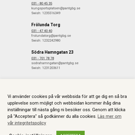
031 - 80 45 35
kungsportsplatsen@pantgbg.se
Swish: 1235516349
Frölunda Torg
031 - 47 40 40
frolundatorg@pantgbg.se
Swish: 1232242980
Södra Hamngatan 23
031 - 701 78 78
sodrahamngatan@pantgbg.se
Swish: 1231203611
Vi använder cookies på vår webbsida för att ge dig en så bra
© 2026 Göteborgs Pantbank. Alla rättigheter reserverade.
Information
om Cookies.
Skapas i samarbete med
JGL
.
upplevelse som möjligt och webbsidan kommer ihåg dina
inställningar till nästa gång ni besöker oss. Genom att klicka
på "Acceptera" så godkänner du alla cookies.
Läs mer om
vår integritetspolicy