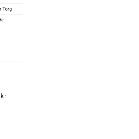
a Torg
de
0
kr