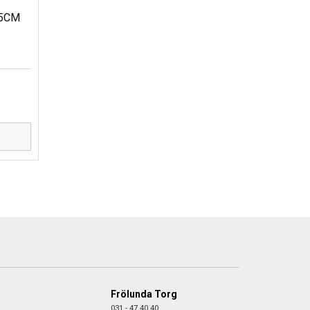
,5CM
D
Frölunda Torg
031 - 47 40 40