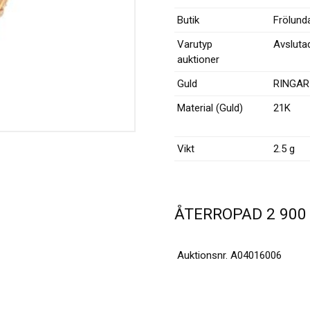
Butik
Frölund
Varutyp
Avsluta
auktioner
Guld
RINGAR
Material (Guld)
21K
Vikt
2.5 g
ÅTERROPAD
2 90
Auktionsnr.
A04016006