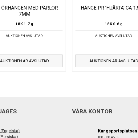
 ÖRHÄNGEN MED PÄRLOR
HÄNGE PR ’HJÄRTA’ CA 1
7MM
18K
1.7 g
18K
0.6 g
AUKTIONEN AVSLUTAD
AUKTIONEN AVSLUTAD
AUKTIONEN ÄR AVSLUTAD
AUKTIONEN ÄR AVSLUTA
UAGES
VÅRA KONTOR
 (Engelska)
Kungsportsplatsen
فارس (Persiska)
031 - 80 45 35