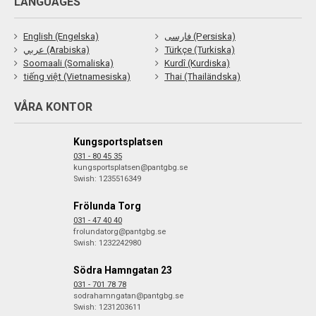
LANGUAGES
English (Engelska)
فارسی (Persiska)
عربي (Arabiska)
Türkçe (Turkiska)
Soomaali (Somaliska)
Kurdî (Kurdiska)
tiếng việt (Vietnamesiska)
Thai (Thailändska)
VÅRA KONTOR
Kungsportsplatsen
031 - 80 45 35
kungsportsplatsen@pantgbg.se
Swish: 1235516349
Frölunda Torg
031 - 47 40 40
frolundatorg@pantgbg.se
Swish: 1232242980
Södra Hamngatan 23
031 - 701 78 78
sodrahamngatan@pantgbg.se
Swish: 1231203611