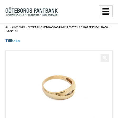
Hoppa
Hoppa
till
till
navigering
innehåll
AUKTIONER
DEFEKT RING MED NAGGAD PRYDNADSSTEN, BUCKLOR, REPOR OCH NAGG –
GULDPRISER
TOTALVIKT:
Tillbaka
LÅNA
SÄLJA
WEBBSHOP
AUKTIONER
OM
KONTAKT