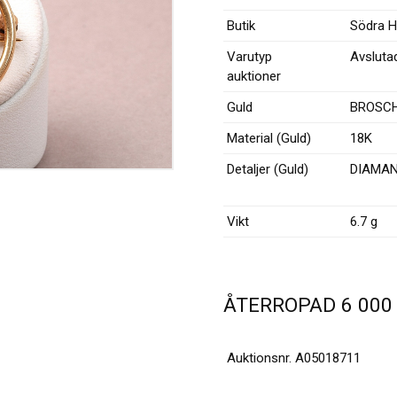
Butik
Södra 
Varutyp
Avsluta
auktioner
Guld
BROSC
Material (Guld)
18K
Detaljer (Guld)
DIAMA
Vikt
6.7 g
ÅTERROPAD
6 00
Auktionsnr.
A05018711