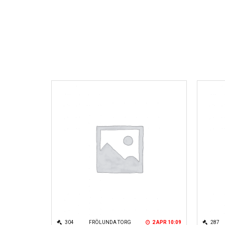
304
FRÖLUNDA TORG
2 APR 10:09
287