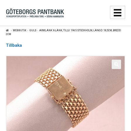
Hoppa
Hoppa
till
till
navigering
innehåll
WEBBUTIK
GULD
ARMLÄNK X-LÄNK, TILLV. 1965 STOCKHOLM, LÄNGD: 18,5CM, BREDD:
GULDPRISER
2CM
Tillbaka
LÅNA
SÄLJA
WEBBSHOP
AUKTIONER
OM
KONTAKT