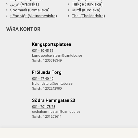
عربي (Arabiska)
Türkçe (Turkiska)
Soomaali (Somaliska)
Kurdî (Kurdiska)
tiếng việt (Vietnamesiska)
Thai (Thailändska)
VÅRA KONTOR
Kungsportsplatsen
031 - 80 45 35
kungsportsplatsen@pantgbg.se
Swish: 1235516349
Frölunda Torg
031 - 47 40 40
frolundatorg@pantgbg.se
Swish: 1232242980
Södra Hamngatan 23
031 - 701 78 78
sodrahamngatan@pantgbg.se
Swish: 1231203611