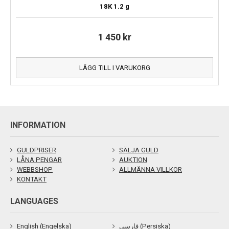
18K
1.2 g
1 450
kr
LÄGG TILL I VARUKORG
INFORMATION
GULDPRISER
SÄLJA GULD
LÅNA PENGAR
AUKTION
WEBBSHOP
ALLMÄNNA VILLKOR
KONTAKT
LANGUAGES
English (Engelska)
فارسی (Persiska)