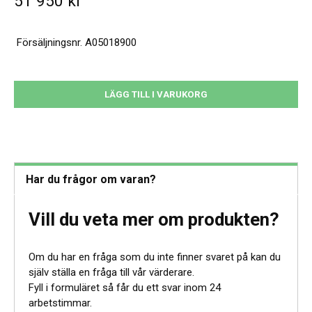
51 950
kr
Försäljningsnr.
A05018900
ARMLÄNK
LÄGG TILL I VARUKORG
X-
LÄNK,
TILLV.
1965
STOCKHOLM,
Har du frågor om varan?
LÄNGD:
18,5CM,
Vill du veta mer om produkten?
BREDD:
2CM
mängd
Om du har en fråga som du inte finner svaret på kan du
själv ställa en fråga till vår värderare.
Fyll i formuläret så får du ett svar inom 24
arbetstimmar.