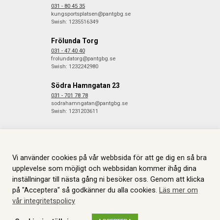
031 - 80 45 35
kungsportsplatsen@pantgbg.se
Swish: 1235516349
Frölunda Torg
031 - 47 40 40
frolundatorg@pantgbg.se
Swish: 1232242980
Södra Hamngatan 23
031 - 701 78 78
sodrahamngatan@pantgbg.se
Swish: 1231203611
Vi använder cookies på vår webbsida för att ge dig en så bra
© 2026 Göteborgs Pantbank. Alla rättigheter reserverade.
Information
om Cookies.
Skapas i samarbete med
JGL
.
upplevelse som möjligt och webbsidan kommer ihåg dina
inställningar till nästa gång ni besöker oss. Genom att klicka
på "Acceptera" så godkänner du alla cookies.
Läs mer om
vår integritetspolicy