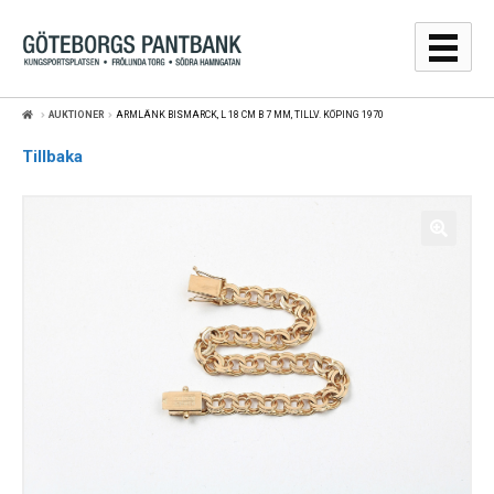
Hoppa
Hoppa
till
till
navigering
innehåll
AUKTIONER
ARMLÄNK BISMARCK, L 18 CM B 7 MM, TILLV. KÖPING 1970
GULDPRISER
Tillbaka
LÅNA
SÄLJA
WEBBSHOP
AUKTIONER
OM
KONTAKT