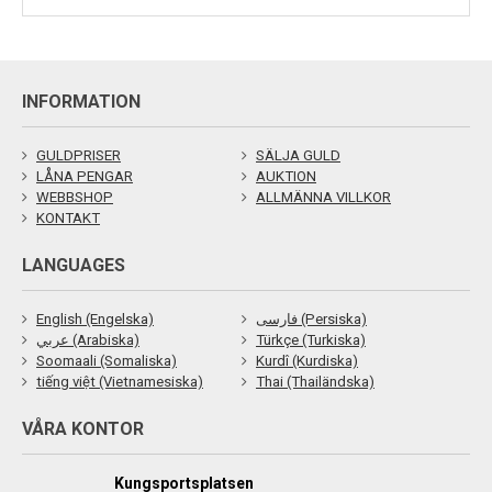
INFORMATION
GULDPRISER
SÄLJA GULD
LÅNA PENGAR
AUKTION
WEBBSHOP
ALLMÄNNA VILLKOR
KONTAKT
LANGUAGES
English (Engelska)
فارسی (Persiska)
عربي (Arabiska)
Türkçe (Turkiska)
Soomaali (Somaliska)
Kurdî (Kurdiska)
tiếng việt (Vietnamesiska)
Thai (Thailändska)
VÅRA KONTOR
Kungsportsplatsen