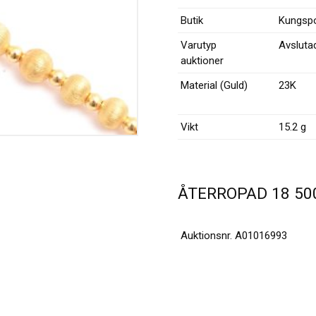
Butik
Kungspo
Varutyp
Avsluta
auktioner
Material (Guld)
23K
Vikt
15.2 g
ÅTERROPAD
18 5
Auktionsnr.
A01016993