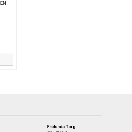
PEN
D
Frölunda Torg