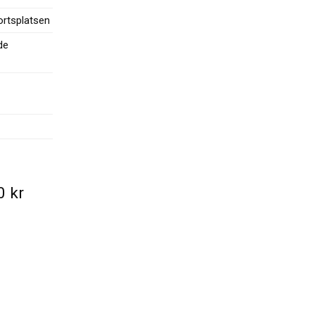
rtsplatsen
de
00
kr