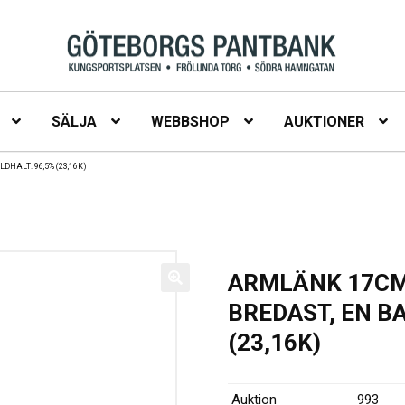
SÄLJA
WEBBSHOP
AUKTIONER
DHALT: 96,5% (23,16K)
ARMLÄNK 17CM
BREDAST, EN BA
(23,16K)
Auktion
993